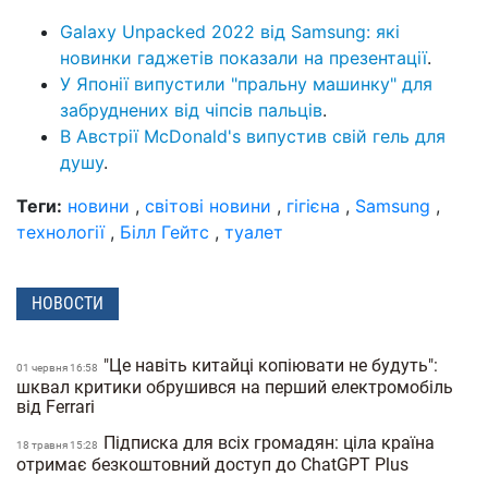
Galaxy Unpacked 2022 від Samsung: які
новинки гаджетів показали на презентації
.
У Японії випустили "пральну машинку" для
забруднених від чіпсів пальців
.
В Австрії McDonald's випустив свій гель для
душу
.
Теги:
новини
,
світові новини
,
гігієна
,
Samsung
,
технології
,
Білл Гейтс
,
туалет
НОВОСТИ
"Це навіть китайці копіювати не будуть":
01 червня 16:58
шквал критики обрушився на перший електромобіль
від Ferrari
Підписка для всіх громадян: ціла країна
18 травня 15:28
отримає безкоштовний доступ до ChatGPT Plus