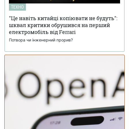
28 листопада 15:02
Banana Pro: згенеровані зображення не відрізняються
ТЕХНО
від фото
"Це навіть китайці копіювати не будуть":
Кінець епохи: Ford Focus зняли з
18 листопада 17:34
шквал критики обрушився на перший
виробництва після 27 років на ринку (фото)
електромобіль від Ferrari
Потвора чи інженерний прорив?