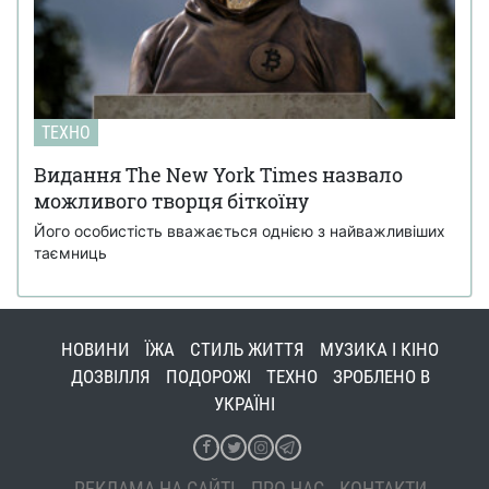
ТЕХНО
Видання The New York Times назвало
можливого творця біткоїну
Його особистість вважається однією з найважливіших
таємниць
НОВИНИ
ЇЖА
СТИЛЬ ЖИТТЯ
МУЗИКА І КІНО
ДОЗВІЛЛЯ
ПОДОРОЖІ
ТЕХНО
ЗРОБЛЕНО В
УКРАЇНІ
РЕКЛАМА НА САЙТІ
ПРО НАС
КОНТАКТИ