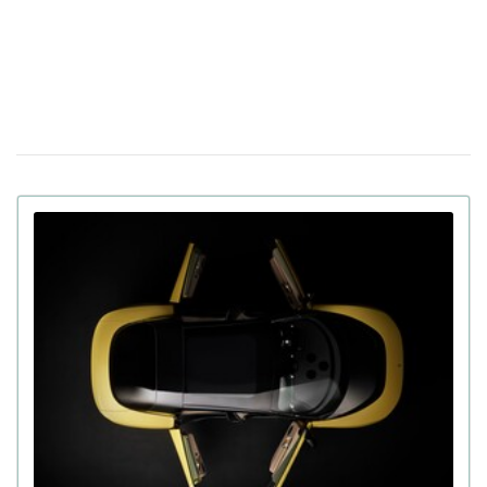
Apple готує презентацію щонайменше п'яти
23 лютого 18:05
нових продуктів, включаючи iPhone, наступного тижня
У Китаї показали людиноподібного робота
09 лютого 15:49
Moya: тепла шкіра, зоровий контакт та інші функції
В Україні виставили на продаж двомісний
21 сiчня 16:54
пасажирський дрон: ціна та час польоту (фото)
Apple інтегрує штучний інтелект Gemini у
14 сiчня 17:24
персонального помічника Siri за $1 млрд на рік
130 дюймів, на яких не загубляться деталі: хіт CES
11:17
2026 – телевізор Samsung Micro RGB
Російський "Орєшнік" не дістає до Києва з
19 грудня 19:23
Білорусі, незважаючи на дальність 5500 км
У ChatGPT виявлено депресію, а у Gemini —
16 грудня 15:51
тривожність і аутизм: дослідження
Apple назвала найпопулярніші застосунки та
12 грудня 17:41
ігри 2025 року для iPhone та iPad
Google випустила нейромережу Nano