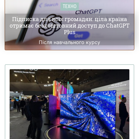
ТЕХНО
Підписка для всіх громадян: ціла країна
отримає безкоштовний доступ до ChatGPT
Plus
Після навчального курсу