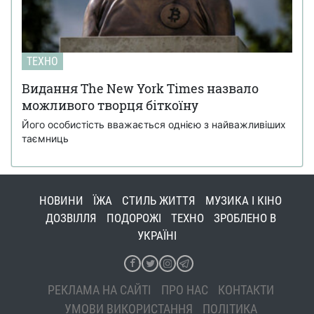
ТЕХНО
Видання The New York Times назвало
можливого творця біткоїну
Його особистість вважається однією з найважливіших
таємниць
НОВИНИ
ЇЖА
СТИЛЬ ЖИТТЯ
МУЗИКА І КІНО
ДОЗВІЛЛЯ
ПОДОРОЖІ
ТЕХНО
ЗРОБЛЕНО В
УКРАЇНІ
РЕКЛАМА НА САЙТІ
ПРО НАС
КОНТАКТИ
УМОВИ ВИКОРИСТАННЯ
ПОЛІТИКА