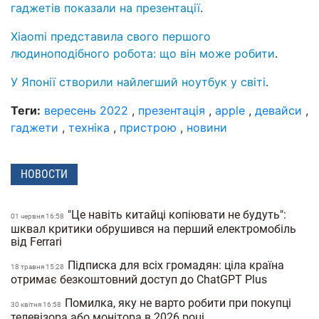
гаджетів показали на презентації
.
Xiaomi представила свого першого
людиноподібного робота: що він може робити
.
У Японії створили найлегший ноутбук у світі
.
Теги:
вересень 2022
,
презентація
,
apple
,
девайси
,
гаджети
,
техніка
,
пристрою
,
новини
НОВОСТИ
"Це навіть китайці копіювати не будуть":
01 червня 16:58
шквал критики обрушився на перший електромобіль
від Ferrari
Підписка для всіх громадян: ціла країна
18 травня 15:28
отримає безкоштовний доступ до ChatGPT Plus
Помилка, яку не варто робити при покупці
30 квiтня 16:58
телевізора або монітора в 2026 році