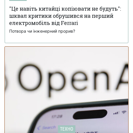
від фото
"Це навіть китайці копіювати не будуть":
Кінець епохи: Ford Focus зняли з
18 листопада 17:34
шквал критики обрушився на перший
виробництва після 27 років на ринку (фото)
електромобіль від Ferrari
Потвора чи інженерний прорив?
ТЕХНО