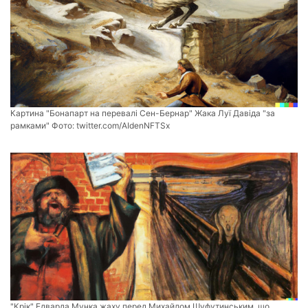
Картина "Бонапарт на перевалі Сен-Бернар" Жака Луї Давіда "за
рамками" Фото:
twitter.com/AIdenNFTSx
"Крік" Едварда Мунка жаху перед Михайлом Шуфутинським, що