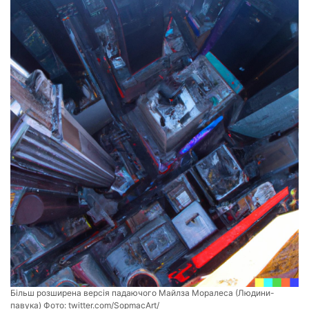
Більш розширена версія падаючого Майлза Моралеса (Людини-
павука) Фото:
twitter.com/SopmacArt/