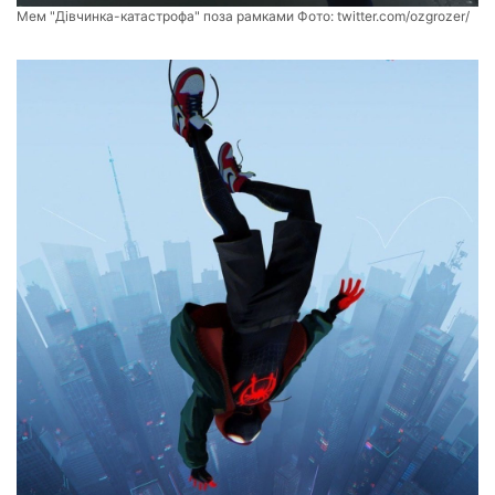
Мем "Дівчинка-катастрофа" поза рамками Фото:
twitter.com/ozgrozer/