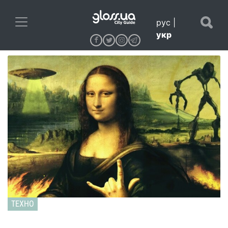
рус
|
укр
ТЕХНО