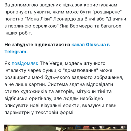
За допомогою введених підказок користувачам
пропонують уявити, яким може бути "розширене"
полотно "Мона Лізи" Леонардо да Вінчі або "Дівчини
з перлиною сережкою" Яна Вермеєра та багатьох
інших робіт.
Не забудьте підписатися на
канал Gloss.ua в
Telegram
.
Як
повідомляє
The Verge, модель штучного
інтелекту через функцію "домалювання" може
розширити межі будь-якого заданого зображення,
а не лише картин. Система здатна відповідати
стилю художників та авторів, імітуючи тіні та
відблиски оригіналу, але людям необхідно
описувати нові візуальні ефекти, вказуючи певні
параметри у текстовій формі.