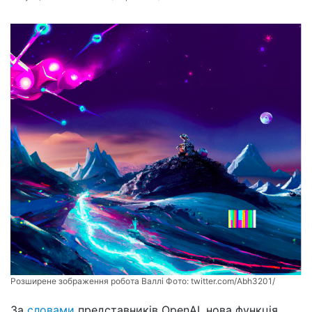
Розширене зображення робота Валлі Фото:
twitter.com/Abh3201/
За
словами
представників OpenAI, нова функція,