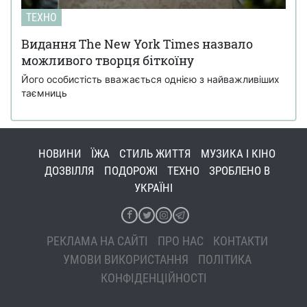
ТЕХНО
Видання The New York Times назвало
можливого творця біткоїну
Його особистість вважається однією з найважливіших
таємниць
НОВИНИ
ЇЖА
СТИЛЬ ЖИТТЯ
МУЗИКА І КІНО
ДОЗВІЛЛЯ
ПОДОРОЖІ
ТЕХНО
ЗРОБЛЕНО В
УКРАЇНІ
РЕКЛАМА НА САЙТІ
ПРО НАС
КОНТАКТИ
УМОВИ ВИКОРИСТАННЯ
ПОЛІТИКА
КОНФІДЕНЦІЙНОСТІ