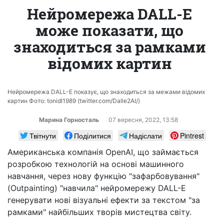
Нейромережа DALL-E
може показати, що
знаходиться за рамками
відомих картин
Нейромережа DALL-E показує, що знаходиться за межами відомих
картин Фото: tonidl1989 (twitter.com/Dalle2AI/)
Марина Горносталь
07 вересня, 2022, 13:58
Твітнути
Поділитися
Надіслати
Pintrest
Американська компанія OpenAI, що займається
розробкою технологій на основі машинного
навчання, через нову функцію "зафарбовування"
(Outpainting) "навчила" нейромережу DALL-E
генерувати нові візуальні ефекти за текстом "за
рамками" найбільших творів мистецтва світу.