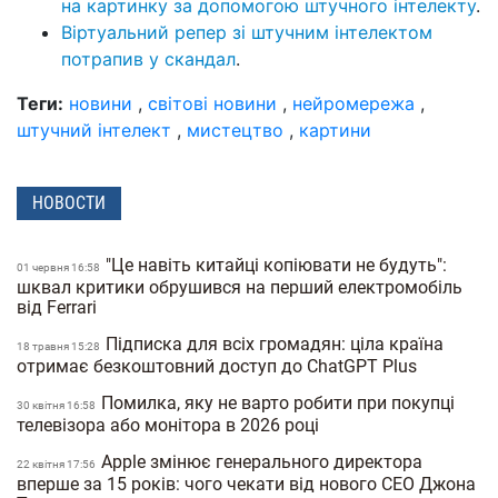
на картинку за допомогою штучного інтелекту
.
Віртуальний репер зі штучним інтелектом
потрапив у скандал
.
Теги:
новини
,
світові новини
,
нейромережа
,
штучний інтелект
,
мистецтво
,
картини
НОВОСТИ
"Це навіть китайці копіювати не будуть":
01 червня 16:58
шквал критики обрушився на перший електромобіль
від Ferrari
Підписка для всіх громадян: ціла країна
18 травня 15:28
отримає безкоштовний доступ до ChatGPT Plus
Помилка, яку не варто робити при покупці
30 квiтня 16:58
телевізора або монітора в 2026 році
Apple змінює генерального директора
22 квiтня 17:56
вперше за 15 років: чого чекати від нового CEO Джона