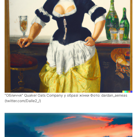
"Обличчя" Quaker Oats Company у образі жінки Фото:
dardan_aeneas
(twitter.com/Dalle2_/)