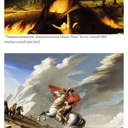
"Перемалювання: апокаліптична Мона Ліза" Фото:
tonidl1989
(twitter.com/Dalle2AI/)