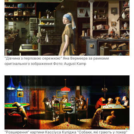
"Дівчина з перловою сережкою" Яна Вермеєра за рамками
оригінального зображення Фото:
August Kamp
"Розширення" картини Кассіуса Куліджа "Собаки, які грають у покер"