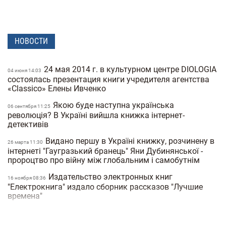
НОВОСТИ
24 мая 2014 г. в культурном центре DIOLOGIA
04 июня 14:03
состоялась презентация книги учредителя агентства
«Classico» Елены Ивченко
Якою буде наступна українська
06 сентября 11:25
революція? В Україні вийшла книжка інтернет-
детективів
Видано першу в Україні книжку, розчинену в
26 марта 11:30
інтернеті "Гаугразький бранець" Яни Дубинянської -
пророцтво про війну між глобальним і самобутнім
Издательство электронных книг
16 ноября 08:36
"Електрокнига" издало сборник рассказов "Лучшие
времена"
Завтра киевляне смогут лично пообщаться с
13:00
"литературной ведьмой" Ладой Лузиной