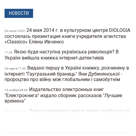
НОВОСТИ
24 мая 2014 г. в культурном центре DIOLOGIA
04 июня 14:03
состоялась презентация книги учредителя агентства
«Classico» Елены Ивченко
Якою буде наступна українська революція? В
11:25
Україні вийшла книжка інтернет-детективів
Видано першу в Україні книжку, розчинену в
26 марта 11:30
інтернеті "Гаугразький бранець" Яни Дубинянської -
пророцтво про війну між глобальним і самобутнім
Издательство электронных книг
16 ноября 08:36
"Електрокнига" издало сборник рассказов "Лучшие
времена"
Завтра киевляне смогут лично пообщаться
08 ноября 13:00
с "литературной ведьмой" Ладой Лузиной
Известный кофейный эксперт выпустил
30 октября 11:00
новую книгу о кофе