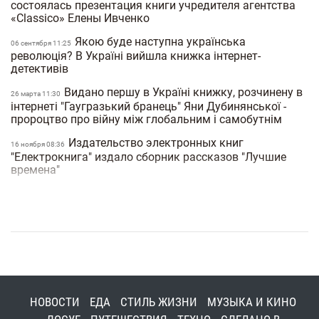
состоялась презентация книги учредителя агентства
«Classico» Елены Ивченко
Якою буде наступна українська
06 сентября 11:25
революція? В Україні вийшла книжка інтернет-
детективів
Видано першу в Україні книжку, розчинену в
26 марта 11:30
інтернеті "Гаугразький бранець" Яни Дубинянської -
пророцтво про війну між глобальним і самобутнім
Издательство электронных книг
16 ноября 08:36
"Електрокнига" издало сборник рассказов "Лучшие
времена"
Завтра киевляне смогут лично пообщаться с
13:00
"литературной ведьмой" Ладой Лузиной
Известный кофейный эксперт выпустил
30 октября 11:00
новую книгу о кофе
17 октября в Киеве пройдет презентация
16 октября 17:00
книги "Киев я люблю тебя"
НОВОСТИ
ЕДА
СТИЛЬ ЖИЗНИ
МУЗЫКА И КИНО
Во вторник в Киеве состоится презентация
09 октября 13:00