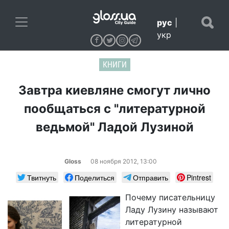
рус
|
укр
КНИГИ
Завтра киевляне смогут лично
пообщаться с "литературной
ведьмой" Ладой Лузиной
Gloss
08 ноября 2012, 13:00
Твитнуть
Поделиться
Отправить
Pintrest
Почему писательницу
Ладу Лузину называют
литературной