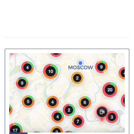
Власна генерація та накопичення енергії:
20 февраля 11:11
як у ЖК Gravity Park втілюється в життя новий тренд
столичної нерухомості
20% киевских билбордов могут отслеживать
13 января 16:23
телефоны прохожих
На Украину надвигается циклон Niksala: что
10 ноября 16:58
будет с погодой завтра
Штрафы до 3400 грн: Кабмин предлагает
18 августа 16:36
ужесточить наказание за нарушение комендантского
часа
За животных в авто будут штрафовать и
10 июля 16:23
лишать свободы: в КГГА напомнили о наказаниях для
водителей
В Украину идет 38-градусная жара: где и
02 июня 13:40
когда ожидается пик температуры
Контрактовую площадь отдали на 2 года
02 июня 12:46
датской фармкомпании для проекта борьбы с
диабетом