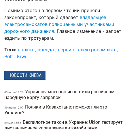
Помимо этого на первом чтении приняли
законопроект, который сделает
владельцев
электросамокатов полноценными участниками
дорожного движения.
Главное изменение - запрет
ездить по тротуарам.
Теги:
прокат
,
аренда
,
сервис
,
электросамокат
,
Bolt
,
Kiwi
НОВОСТИ КИЕВА
Украинцы массово испортили россиянам
03 июля 11:26
народную карту заправок
Поляки в Казахстане: поможет ли это
30 июня 12:07
Украине?
Беспилотное такси в Украине: Uklon тестирует
29 мая 16:56
дистанционное управление автомобилями