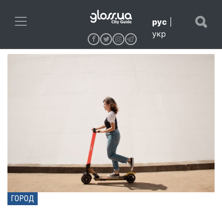
рус
|
укр
ГОРОД