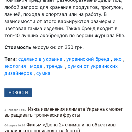
Компания предлагает разнообразные модели под
любой запрос: для хранения продуктов, прогулок,
ланчей, похода в спортзал или на работу. В
зависимости от этого варьируются размеры и
цветовая гамма изделий. Также бренд входит в
топ-10 лучших экобрендов по версии журнала Elle.
Стоимость
экосумки: от 350 грн.
Теги:
сделано в украине
,
украинский бренд
,
эко
,
экология
,
мода
,
тренды
,
сумки от украинских
дизайнеров
,
сумка
НОВОСТИ
Из-за изменения климата Украина сможет
31 января 15:57
выращивать тропические фрукты
Фильм «Дюна 2» снимали на объективы
04 марта 16:14
украинского производства (фото)