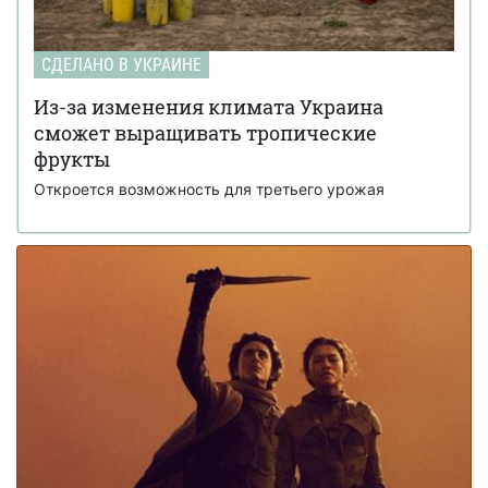
дизайнеры создали мусорный павильон в одном из
районов. Фото
Украинский бренд Sleeper к 8 марта показал
15:00
СДЕЛАНО В УКРАИНЕ
трогательный видеоролик о сотрудницах, которые
работают в компании
Из-за изменения климата Украина
сможет выращивать тропические
фрукты
Откроется возможность для третьего урожая