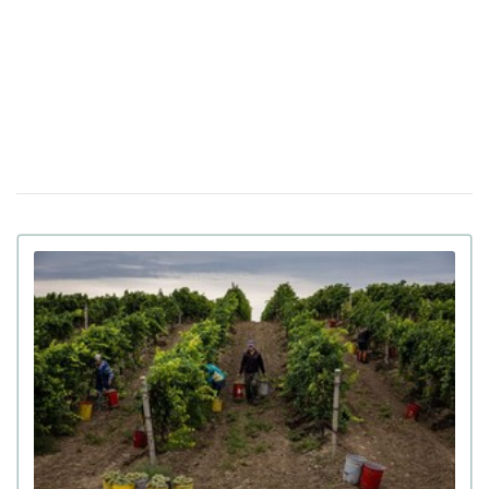
Украинский бренд создал платье из
17 мая 17:04
"простыней" Укрзализныци
На церемонии Brit Awards 2022 певица
09 февраля 17:14
Адель появилась в платье украинского бренда
Героиня сиквела "Секс в большом городе"
29 декабря 09:45
появилась в сериале в пижаме украинского бренда
Мать Илона Маска примерила одежду
09 ноября 09:20
украинских брендов и посетила Киев (видео)
Украинские дизайнеры создали основу для
05 ноября 13:30
мебели из пластиковых крышечек
В Украине появилась новая биржа
04 ноября 12:53
криптовалют Qmall
Станция киевского метро попала в
04 ноября 09:31
инстаграм The New York Times (фото)
Украинские дизайнеры придумали проект
03 ноября 16:18
поселения на Марсе (фото)
И мусор выкинуть, и поработать: киевские
20 октября 17:24