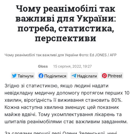
Чому реанімобілі так
важливі для України:
потреба, статистика,
перспективи
Чому реанімобілі так важливі для України Фото: Ed JONES / AFP
Gloss
15 серпня, 2022, 19:27
Твітнути
Поділитися
Надіслати
Pintrest
Згідно зі статистикою, якщо людині надати
невідкладну медичну допомогу протягом перших 10
хвилин, вірогідність її виживання становить 80%.
Кожна наступна хвилина зменшує цей показник
майже вдвічі. Тому укомплектування лікарень та
шпиталів реанімобілями стає важливим завданням.
За словами першої леді Олени Зеленської, нині