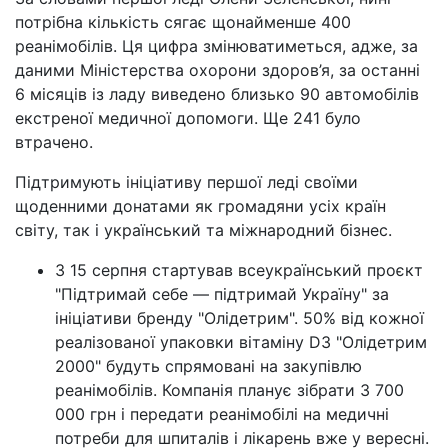
потрібна кількість сягає щонайменше 400
реанімобілів. Ця цифра змінюватиметься, адже, за
даними Міністерства охорони здоров’я, за останні
6 місяців із ладу виведено близько 90 автомобілів
екстреної медичної допомоги. Ще 241 було
втрачено.
Підтримують ініціативу першої леді своїми
щоденними донатами як громадяни усіх країн
світу, так і український та міжнародний бізнес.
З 15 серпня стартував всеукраїнський проєкт
"Підтримай себе — підтримай Україну" за
ініціативи бренду "Олідетрим". 50% від кожної
реалізованої упаковки вітаміну D3 "Олідетрим
2000" будуть спрямовані на закупівлю
реанімобілів. Компанія планує зібрати 3 700
000 грн і передати реанімобілі на медичні
потреби для шпиталів і лікарень вже у вересні.