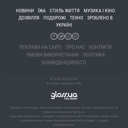
НОВИНИ
ЇЖА
СТИЛЬ ЖИТТЯ
МУЗИКА І КІНО
ДОЗВІЛЛЯ
ПОДОРОЖІ
ТЕХНО
ЗРОБЛЕНО В
УКРАЇНІ
РЕКЛАМА НА САЙТІ
ПРО НАС
КОНТАКТИ
УМОВИ ВИКОРИСТАННЯ
ПОЛІТИКА
КОНФІДЕНЦІЙНОСТІ
© 2026 «GLOSS.UA»
Всі права захищені. ePN
Використання будь-яких матеріалів, розміщених на сайті, дозволяється за
умови посилання на gloss.ua.
Будь-яке копіювання, передрук та відтворення фотографічних творів та/або
аудіовізуальних творів правовласника Getty Images - суворо
забороняється.