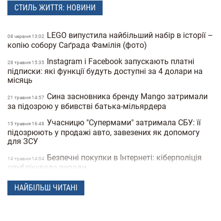
СТИЛЬ ЖИТТЯ: НОВИНИ
LEGO випустила найбільший набір в історії –
08 червня 13:02
копію собору Саґрада Фамілія (фото)
Instagram і Facebook запускають платні
28 травня 15:35
підписки: які функції будуть доступні за 4 долари на
місяць
Сина засновника бренду Mango затримали
21 травня 14:57
за підозрою у вбивстві батька-мільярдера
Учасницю "Супермами" затримала СБУ: її
15 травня 16:48
підозрюють у продажі авто, завезених як допомогу
для ЗСУ
Безпечні покупки в Інтернеті: кіберполіція
14 травня 14:04
опублікувала поради
Українець побив світовий рекорд:
28 квiтня 16:14
НАЙБІЛЬШ ЧИТАНІ
співробітник моргу зробив 230 татуювань кісток та
став "живим скелетом"
Чоловіки закохуються швидше, а жінки —
24 березня 14:40