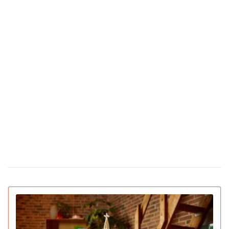
сильніше: дослідження Biology of Sex Differences
Вчені відкрили мутацію гена, який знижує
25 лютого 17:25
бажання курити
Під час матчу у Туреччині футболіст збив
24 лютого 16:09
чайку м'ячем: капітан команди не дав пташці загинути
(відео)
Скільки коштують квіти в Україні
12 лютого 16:28
напередодні Дня святого Валентина
З'явилася перша соцмережа лише для ШІ-
02 лютого 15:30
ботів: що вони там обговорюють
IGN назвав найкращі ігри 2025 року для ПК
22 грудня 16:54
та консолей (відео)
15 вмираючих професій, яким загрожує
16 грудня 19:47
зникнення протягом найближчого десятиліття
Pantone назвав головний колір 2026 року:
16 грудня 16:22
символізує спокій (відео)
Deep Plane Facelift: новий б'юті-фаворит
15 грудня 14:31