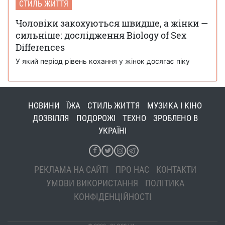
СТИЛЬ ЖИТТЯ
Чоловіки закохуються швидше, а жінки —
сильніше: дослідження Biology of Sex
Differences
У який період рівень кохання у жінок досягає піку
НОВИНИ
ЇЖА
СТИЛЬ ЖИТТЯ
МУЗИКА І КІНО
ДОЗВІЛЛЯ
ПОДОРОЖІ
ТЕХНО
ЗРОБЛЕНО В
УКРАЇНІ
РЕКЛАМА НА САЙТІ
ПРО НАС
КОНТАКТИ
УМОВИ ВИКОРИСТАННЯ
ПОЛІТИКА
КОНФІДЕНЦІЙНОСТІ