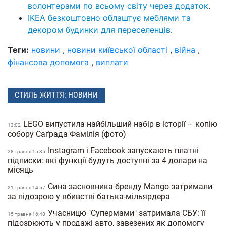
волонтерами по всьому світу через додаток
.
IKEA безкоштовно облаштує меблями та
декором будинки для переселенців
.
Теги:
новини
,
новини київської області
,
війна
,
фінансова допомога
,
виплати
СТИЛЬ ЖИТТЯ: НОВИНИ
LEGO випустила найбільший набір в історії – копію
13:02
собору Саґрада Фамілія (фото)
Instagram і Facebook запускають платні
28 травня 15:35
підписки: які функції будуть доступні за 4 долари на
місяць
Сина засновника бренду Mango затримали
21 травня 14:57
за підозрою у вбивстві батька-мільярдера
Учасницю "Супермами" затримала СБУ: її
15 травня 16:48
підозрюють у продажі авто, завезених як допомогу