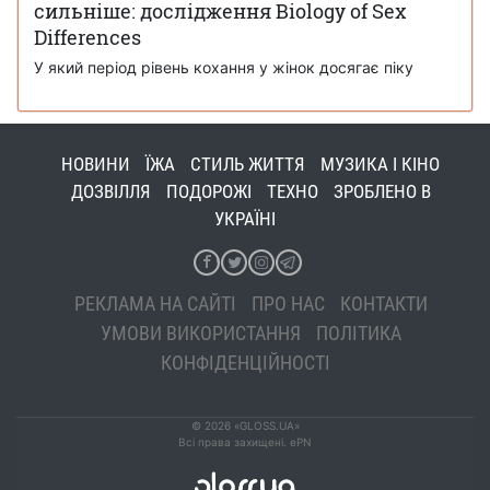
сильніше: дослідження Biology of Sex
Differences
У який період рівень кохання у жінок досягає піку
НОВИНИ
ЇЖА
СТИЛЬ ЖИТТЯ
МУЗИКА І КІНО
ДОЗВІЛЛЯ
ПОДОРОЖІ
ТЕХНО
ЗРОБЛЕНО В
УКРАЇНІ
РЕКЛАМА НА САЙТІ
ПРО НАС
КОНТАКТИ
УМОВИ ВИКОРИСТАННЯ
ПОЛІТИКА
КОНФІДЕНЦІЙНОСТІ
© 2026 «GLOSS.UA»
Всі права захищені. ePN