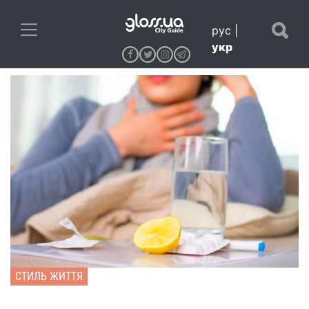
рус
|
укр
СТИЛЬ ЖИТТЯ