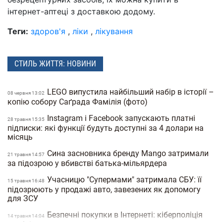
інтернет-аптеці з доставкою додому.
Теги:
здоров'я
,
ліки
,
лікування
СТИЛЬ ЖИТТЯ: НОВИНИ
LEGO випустила найбільший набір в історії –
08 червня 13:02
копію собору Саґрада Фамілія (фото)
Instagram і Facebook запускають платні
28 травня 15:35
підписки: які функції будуть доступні за 4 долари на
місяць
Сина засновника бренду Mango затримали
21 травня 14:57
за підозрою у вбивстві батька-мільярдера
Учасницю "Супермами" затримала СБУ: її
15 травня 16:48
підозрюють у продажі авто, завезених як допомогу
для ЗСУ
Безпечні покупки в Інтернеті: кіберполіція
14 травня 14:04