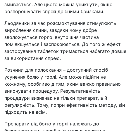
змивається. Але цього можна уникнути, якщо
розпорошувати спрей дрібними бризками.
Льодяники за час розсмоктування стимулюють
вироблення слини, завдяки чому добре
зволожується горло, внутрішня частина
пом'якшується і заспокоюється. До того ж ефект
застосування таблеток тримається набагато довше
за використання спрею.
Розчини для полоскання – доступний спосіб
усунення болю у горлі. Але може підійти не
кожному, особливо дітям, яким важко правильно
виконувати процедуру. Результативність
процедури визначає не тільки препарат, а й
регулярність. Тому, попри ефективність методу, він
підходить не всім.
Препарати від болю у горлі належать до
безрецептурних засобів, їх можна купити в