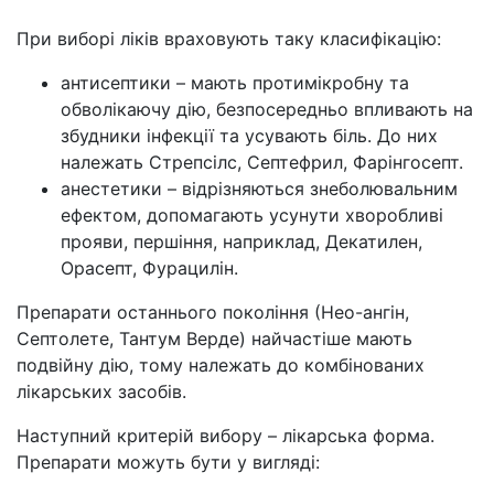
При виборі ліків враховують таку класифікацію:
антисептики – мають протимікробну та
обволікаючу дію, безпосередньо впливають на
збудники інфекції та усувають біль. До них
належать Стрепсілс, Септефрил, Фарінгосепт.
анестетики – відрізняються знеболювальним
ефектом, допомагають усунути хворобливі
прояви, першіння, наприклад, Декатилен,
Орасепт, Фурацилін.
Препарати останнього покоління (Нео-ангін,
Септолете, Тантум Верде) найчастіше мають
подвійну дію, тому належать до комбінованих
лікарських засобів.
Наступний критерій вибору – лікарська форма.
Препарати можуть бути у вигляді: