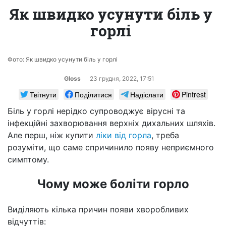
Як швидко усунути біль у
горлі
Фото: Як швидко усунути біль у горлі
Gloss
23 грудня, 2022, 17:51
Твітнути
Поділитися
Надіслати
Pintrest
Біль у горлі нерідко супроводжує вірусні та
інфекційні захворювання верхніх дихальних шляхів.
Але перш, ніж купити
ліки від горла
, треба
розуміти, що саме спричинило появу неприємного
симптому.
Чому може боліти горло
Виділяють кілька причин появи хворобливих
відчуттів: