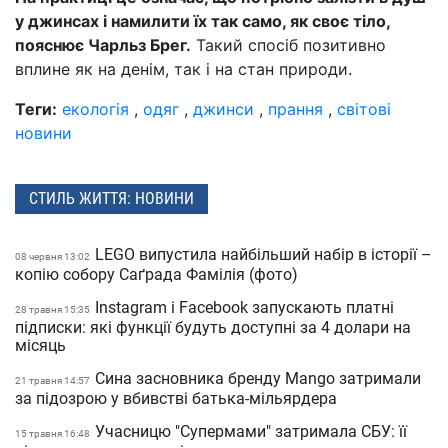
у джинсах і намилити їх так само, як своє тіло,
пояснює Чарльз Брег.
Такий спосіб позитивно
вплине як на денім, так і на стан природи.
Теги:
екологія
,
одяг
,
джинси
,
прання
,
світові
новини
СТИЛЬ ЖИТТЯ: НОВИНИ
LEGO випустила найбільший набір в історії –
08 червня 13:02
копію собору Саґрада Фамілія (фото)
Instagram і Facebook запускають платні
28 травня 15:35
підписки: які функції будуть доступні за 4 долари на
місяць
Сина засновника бренду Mango затримали
21 травня 14:57
за підозрою у вбивстві батька-мільярдера
Учасницю "Супермами" затримала СБУ: її
15 травня 16:48