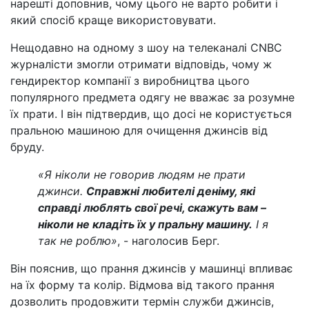
нарешті доповнив, чому цього не варто робити і
який спосіб краще використовувати.
Нещодавно на одному з шоу на телеканалі CNBC
журналісти змогли отримати відповідь, чому ж
гендиректор компанії з виробництва цього
популярного предмета одягу не вважає за розумне
їх прати. І він підтвердив, що досі не користується
пральною машиною для очищення джинсів від
бруду.
«Я ніколи не говорив людям не прати
джинси.
Справжні любителі деніму, які
справді люблять свої речі, скажуть вам –
ніколи не кладіть їх у пральну машину.
І я
так не роблю»
, - наголосив Берг.
Він пояснив, що прання джинсів у машинці впливає
на їх форму та колір. Відмова від такого прання
дозволить продовжити термін служби джинсів,