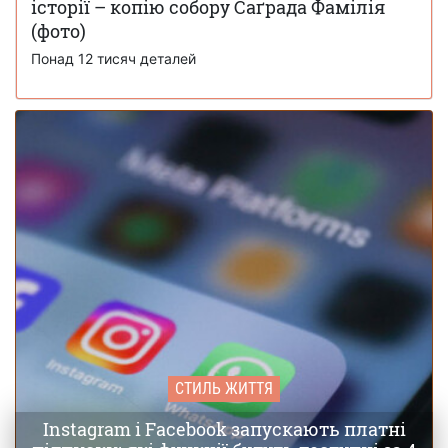
історії – копію собору Саґрада Фамілія
Журнал Time опублікував 100 головних
(фото)
28 листопада 16:12
фото 2025 року – п'ять із них зроблено в Україні
Понад 12 тисяч деталей
СТИЛЬ ЖИТТЯ
Instagram і Facebook запускають платні