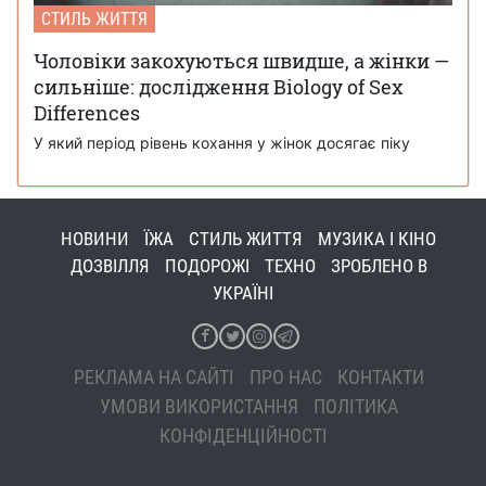
СТИЛЬ ЖИТТЯ
Чоловіки закохуються швидше, а жінки —
сильніше: дослідження Biology of Sex
Differences
У який період рівень кохання у жінок досягає піку
НОВИНИ
ЇЖА
СТИЛЬ ЖИТТЯ
МУЗИКА І КІНО
ДОЗВІЛЛЯ
ПОДОРОЖІ
ТЕХНО
ЗРОБЛЕНО В
УКРАЇНІ
РЕКЛАМА НА САЙТІ
ПРО НАС
КОНТАКТИ
УМОВИ ВИКОРИСТАННЯ
ПОЛІТИКА
КОНФІДЕНЦІЙНОСТІ