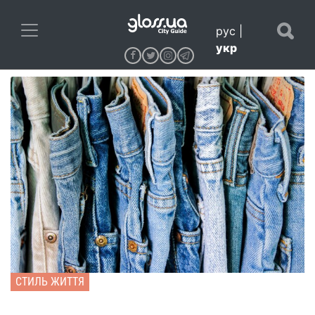
рус
|
укр
СТИЛЬ ЖИТТЯ