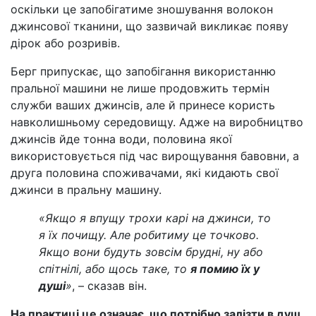
оскільки це запобігатиме зношування волокон
джинсової тканини, що зазвичай викликає появу
дірок або розривів.
Берг припускає, що запобігання використанню
пральної машини не лише продовжить термін
служби ваших джинсів, але й принесе користь
навколишньому середовищу. Адже на виробництво
джинсів йде тонна води, половина якої
використовується під час вирощування бавовни, а
друга половина споживачами, які кидають свої
джинси в пральну машину.
«Якщо я впущу трохи карі на джинси, то
я їх почищу. Але робитиму це точково.
Якщо вони будуть зовсім брудні, ну або
спітнілі, або щось таке, то
я помию їх у
душі
»
, – сказав він.
На практиці це означає, що потрібно залізти в душ