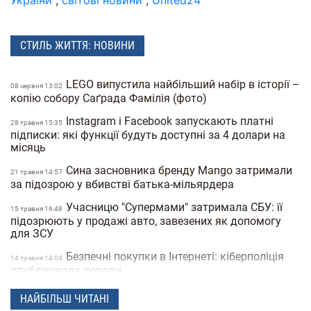
СТИЛЬ ЖИТТЯ: НОВИНИ
LEGO випустила найбільший набір в історії –
08 червня 13:02
копію собору Саґрада Фамілія (фото)
Instagram і Facebook запускають платні
28 травня 15:35
підписки: які функції будуть доступні за 4 долари на
місяць
Сина засновника бренду Mango затримали
21 травня 14:57
за підозрою у вбивстві батька-мільярдера
Учасницю "Супермами" затримала СБУ: її
15 травня 16:48
підозрюють у продажі авто, завезених як допомогу
для ЗСУ
Безпечні покупки в Інтернеті: кіберполіція
14 травня 14:04
опублікувала поради
Українець побив світовий рекорд:
28 квiтня 16:14
НАЙБІЛЬШ ЧИТАНІ
співробітник моргу зробив 230 татуювань кісток та