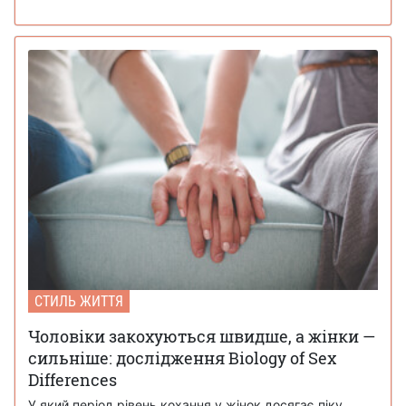
СТИЛЬ ЖИТТЯ
Чоловіки закохуються швидше, а жінки —
сильніше: дослідження Biology of Sex
Differences
У який період рівень кохання у жінок досягає піку