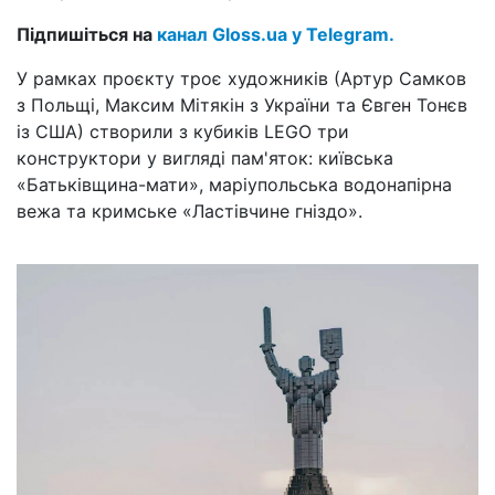
Підпишіться на
канал Gloss.ua у Telegram.
У рамках проєкту троє художників (Артур Самков
з Польщі, Максим Мітякін з України та Євген Тонєв
із США) створили з кубиків LEGO три
конструктори у вигляді пам'яток: київська
«Батьківщина-мати», маріупольська водонапірна
вежа та кримське «Ластівчине гніздо».