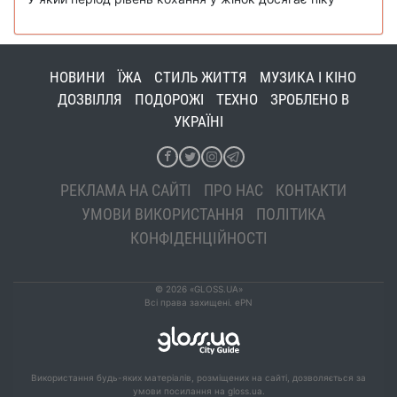
НОВИНИ
ЇЖА
СТИЛЬ ЖИТТЯ
МУЗИКА І КІНО
ДОЗВІЛЛЯ
ПОДОРОЖІ
ТЕХНО
ЗРОБЛЕНО В
УКРАЇНІ
РЕКЛАМА НА САЙТІ
ПРО НАС
КОНТАКТИ
УМОВИ ВИКОРИСТАННЯ
ПОЛІТИКА
КОНФІДЕНЦІЙНОСТІ
© 2026 «GLOSS.UA»
Всі права захищені. ePN
Використання будь-яких матеріалів, розміщених на сайті, дозволяється за
умови посилання на gloss.ua.