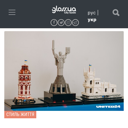
рус
|
укр
СТИЛЬ ЖИТТЯ