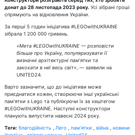
донат до 28 листопада 2023 року.
Усі зібрані гроші
спрямують на відновлення України.
За перші 5 годин ініціатива #LEGOwithUKRAINE
зібрала 1 200 000 гривень.
«Мета #LEGOwithUKRAINE — розповісти
більше про Україну, популяризувати її
визначні архітектурні пам'ятки та
закохати в неї весь світ»
, — заявили на
UNITED24.
Варто зазначити, що до ініціативи може
приєднатися кожен, створюючи інші українські
пам'ятки з Lego та публікуючи їх за хештегом
#LEGOwithUKRAINE. Наступні конструктори
планують випустити навесні 2024 року.
Теги:
благодійність
,
Лего
,
пам'ятки
,
війна
,
новини
України
,
світові новини
,
United24