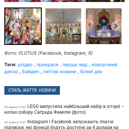
Фото: FLOTUS (Facebook, Instagram, X)
Теги:
різдво
,
прикраси
,
перша леді
,
новорічний
декор
,
Байден
,
світові новини
,
Білий дім
СТИЛЬ ЖИТТЯ: НОВИНИ
LEGO випустила найбільший набір в історії –
08 червня 13:02
копію собору Саґрада Фамілія (фото)
Instagram і Facebook запускають платні
28 травня 15:35
підписки: які функції будуть доступні за 4 долари на