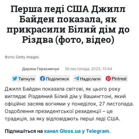
Перша леді США Джилл
Байден показала, як
прикрасили Білий дім до
Різдва (фото, відео)
Фото: Getty Images
Дарина Герасимчук
29 листопада, 2023, 15:44
Твітнути
Поділитися
Надіслати
Pintrest
Джилл Байден показала світові, як цього року
виглядає Різдвяний Білий дім у Вашингтоні, який
офіційно засяяв вогнями у понеділок, 27 листопада.
Оздоблення президентської резиденції – це
традиція, за яку відповідають перші леді США.
Підпишіться на
канал Gloss.ua у Telegram.