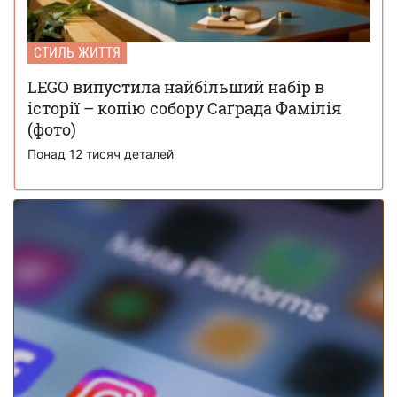
Ботокс став найпопулярнішою процедурою
03 грудня 13:59
середнього класу і створив тренд на «однорідні
обличчя»
СТИЛЬ ЖИТТЯ
Головним «словом» 2025 року став термін, з
01 грудня 17:43
LEGO випустила найбільший набір в
яким стикалася кожна людина в інтернеті
історії – копію собору Саґрада Фамілія
Журнал Time опублікував 100 головних
(фото)
28 листопада 16:12
фото 2025 року – п'ять із них зроблено в Україні
Понад 12 тисяч деталей