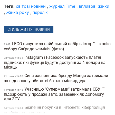
Теги:
світові новини
,
журнал Time
,
впливові жінки
,
Жінка року
,
перелік
СТИЛЬ ЖИТТЯ: НОВИНИ
LEGO випустила найбільший набір в історії – копію
13:02
собору Саґрада Фамілія (фото)
Instagram і Facebook запускають платні
28 травня 15:35
підписки: які функції будуть доступні за 4 долари на
місяць
Сина засновника бренду Mango затримали
21 травня 14:57
за підозрою у вбивстві батька-мільярдера
Учасницю "Супермами" затримала СБУ: її
15 травня 16:48
підозрюють у продажі авто, завезених як допомогу
для ЗСУ
Безпечні покупки в Інтернеті: кіберполіція
14 травня 14:04
опублікувала поради