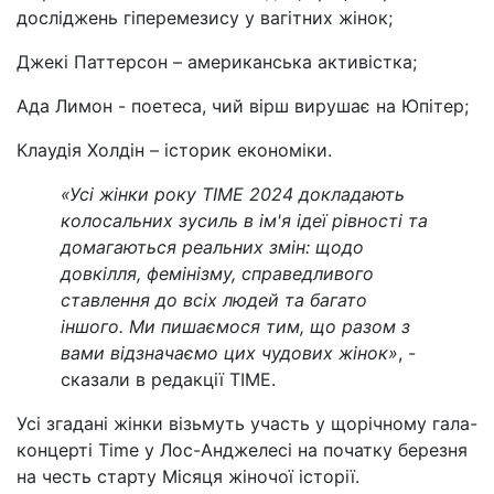
досліджень гіперемезису у вагітних жінок;
Джекі Паттерсон – американська активістка;
Ада Лимон - поетеса, чий вірш вирушає на Юпітер;
Клаудія Холдін – історик економіки.
«Усі жінки року TIME 2024 докладають
колосальних зусиль в ім'я ідеї рівності та
домагаються реальних змін: щодо
довкілля, фемінізму, справедливого
ставлення до всіх людей та багато
іншого. Ми пишаємося тим, що разом з
вами відзначаємо цих чудових жінок»
, -
сказали в редакції TIME.
Усі згадані жінки візьмуть участь у щорічному гала-
концерті Time у Лос-Анджелесі на початку березня
на честь старту Місяця жіночої історії.