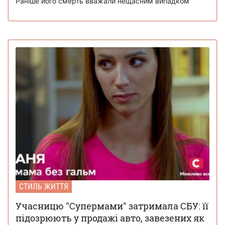
Раніше його смерть вважали нещасним випадком
СТИЛЬ ЖИТТЯ
Учасницю "Супермами" затримала СБУ: її
підозрюють у продажі авто, завезених як