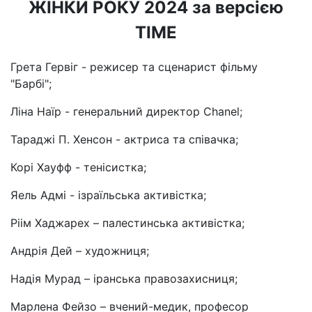
ЖІНКИ РОКУ 2024 за версією
TIME
Грета Гервіг - режисер та сценарист фільму
"Барбі";
Ліна Наїр - генеральний директор Chanel;
Тараджі П. Хенсон - актриса та співачка;
Корі Хауфф - тенісистка;
Яель Адмі - ізраїльська активістка;
Ріім Хаджарех – палестинська активістка;
Андрія Дей – художниця;
Надія Мурад – іранська правозахисниця;
Марлена Фейзо – вчений-медик, професор