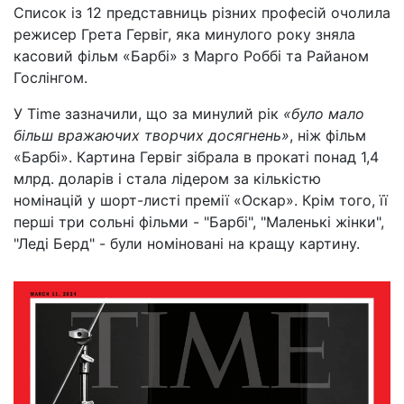
Список із 12 представниць різних професій очолила
режисер Грета Гервіг, яка минулого року зняла
касовий фільм «Барбі» з Марго Роббі та Райаном
Гослінгом.
У Time зазначили, що за минулий рік
«було мало
більш вражаючих творчих досягнень»
, ніж фільм
«Барбі». Картина Гервіг зібрала в прокаті понад 1,4
млрд. доларів і стала лідером за кількістю
номінацій у шорт-листі премії «Оскар». Крім того, її
перші три сольні фільми - "Барбі", "Маленькі жінки",
"Леді Берд" - були номіновані на кращу картину.