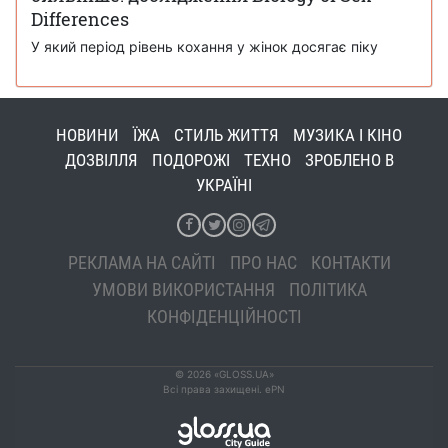
Differences
У який період рівень кохання у жінок досягає піку
НОВИНИ
ЇЖА
СТИЛЬ ЖИТТЯ
МУЗИКА І КІНО
ДОЗВІЛЛЯ
ПОДОРОЖІ
ТЕХНО
ЗРОБЛЕНО В
УКРАЇНІ
РЕКЛАМА НА САЙТІ
ПРО НАС
КОНТАКТИ
УМОВИ ВИКОРИСТАННЯ
ПОЛІТИКА
КОНФІДЕНЦІЙНОСТІ
© 2026 «GLOSS.UA»
Всі права захищені. ePN