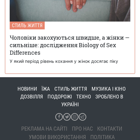
СТИЛЬ ЖИТТЯ
Чоловіки закохуються швидше, а жінки —
сильніше: дослідження Biology of Sex
Differences
У який період рівень кохання у жінок досягає піку
НОВИНИ
ЇЖА
СТИЛЬ ЖИТТЯ
МУЗИКА І КІНО
ДОЗВІЛЛЯ
ПОДОРОЖІ
ТЕХНО
ЗРОБЛЕНО В
УКРАЇНІ
РЕКЛАМА НА САЙТІ
ПРО НАС
КОНТАКТИ
УМОВИ ВИКОРИСТАННЯ
ПОЛІТИКА