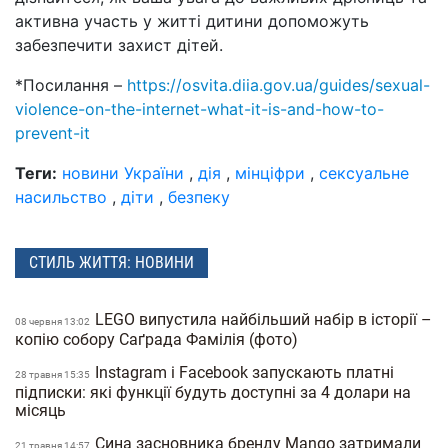
активна участь у житті дитини допоможуть
забезпечити захист дітей.
*Посилання –
https://osvita.diia.gov.ua/guides/sexual-
violence-on-the-internet-what-it-is-and-how-to-
prevent-it
Теги:
новини України
,
дія
,
мінціфри
,
сексуальне
насильство
,
діти
,
безпеку
СТИЛЬ ЖИТТЯ: НОВИНИ
LEGO випустила найбільший набір в історії –
08 червня 13:02
копію собору Саґрада Фамілія (фото)
Instagram і Facebook запускають платні
28 травня 15:35
підписки: які функції будуть доступні за 4 долари на
місяць
Сина засновника бренду Mango затримали
21 травня 14:57