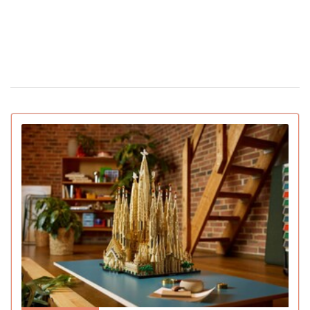
З'явилася перша соцмережа лише для ШІ-
02 лютого 15:30
ботів: що вони там обговорюють
IGN назвав найкращі ігри 2025 року для ПК
22 грудня 16:54
та консолей (відео)
15 вмираючих професій, яким загрожує
16 грудня 19:47
зникнення протягом найближчого десятиліття
Pantone назвав головний колір 2026 року:
16 грудня 16:22
символізує спокій (відео)
Deep Plane Facelift: новий б'юті-фаворит
15 грудня 14:31
українських зірок і не тільки
Pornhub підбив підсумки року: Україна в
10 грудня 17:33
топ-20 за переглядами
YouTube оголосив підсумки 2025 року:
04 грудня 15:38
найкращий блогер, подкаст, найпопулярніша тема та
музика
Ботокс став найпопулярнішою процедурою
03 грудня 13:59
середнього класу і створив тренд на «однорідні