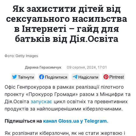
Як захистити дітей від
сексуального насильства
в Інтернеті – гайд для
батьків від Дія.Освіта
Фото: Getty Images
Дарина Герасимчук
09 серпня, 2024, 17:01
Твітнути
Поділитися
Надіслати
Pintrest
Офіс Генпрокурора в рамках реалізації пілотного
проекту «Прокурор Громади» разом з Мінцифри та
Дія.Освіта
запускає
цикл освітніх та превентивних
продуктів за найпоширенішими кіберзлочинами.
Підпишіться на
канал Gloss.ua у Telegram.
Як розпізнати кіберзлочин, як не стати жертвою і