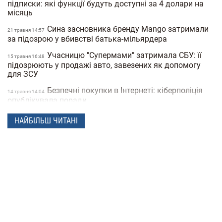
підписки: які функції будуть доступні за 4 долари на
місяць
Сина засновника бренду Mango затримали
21 травня 14:57
за підозрою у вбивстві батька-мільярдера
Учасницю "Супермами" затримала СБУ: її
15 травня 16:48
підозрюють у продажі авто, завезених як допомогу
для ЗСУ
Безпечні покупки в Інтернеті: кіберполіція
14 травня 14:04
опублікувала поради
Українець побив світовий рекорд:
28 квiтня 16:14
НАЙБІЛЬШ ЧИТАНІ
співробітник моргу зробив 230 татуювань кісток та
став "живим скелетом"
Чоловіки закохуються швидше, а жінки —
24 березня 14:40
сильніше: дослідження Biology of Sex Differences
Вчені відкрили мутацію гена, який знижує
25 лютого 17:25
бажання курити
Під час матчу у Туреччині футболіст збив
24 лютого 16:09
чайку м'ячем: капітан команди не дав пташці загинути