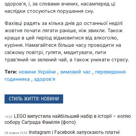
здоров'я, і, за словами вчених, насамперед ці
наслідки стосуються порушення сну.
Фахівці радять за кілька днів до останньої неділі
жовтня почати лягати раніше, ніж звикли. Також
краще в цей період відмовитися від алкоголю,
куріння. Намагайтеся більше часу проводити на
свіжому повітрі, гуляти, медитувати, пити
трав'яний чи зелений чай, а також уникати стресу.
Теги:
новини України
,
зимовий час
,
переведення
годинника
,
здоров'я
СТИЛЬ ЖИТТЯ: НОВИНИ
LEGO випустила найбільший набір в історії – копію
13:02
собору Саґрада Фамілія (фото)
Instagram і Facebook запускають платні
28 травня 15:35