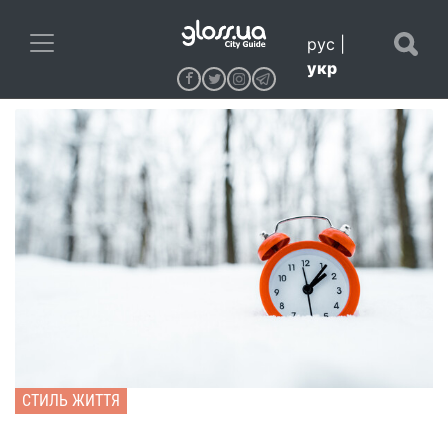
рус
|
укр
СТИЛЬ ЖИТТЯ