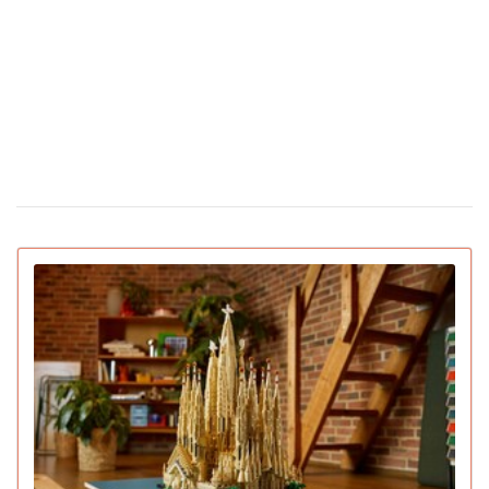
(відео)
Скільки коштують квіти в Україні
12 лютого 16:28
напередодні Дня святого Валентина
З'явилася перша соцмережа лише для ШІ-
02 лютого 15:30
ботів: що вони там обговорюють
IGN назвав найкращі ігри 2025 року для ПК
22 грудня 16:54
та консолей (відео)
15 вмираючих професій, яким загрожує
16 грудня 19:47
зникнення протягом найближчого десятиліття
Pantone назвав головний колір 2026 року:
16 грудня 16:22
символізує спокій (відео)
Deep Plane Facelift: новий б'юті-фаворит
15 грудня 14:31
українських зірок і не тільки
Pornhub підбив підсумки року: Україна в
10 грудня 17:33
топ-20 за переглядами
YouTube оголосив підсумки 2025 року:
04 грудня 15:38
найкращий блогер, подкаст, найпопулярніша тема та
музика