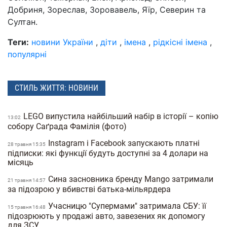
Добриня, Зореслав, Зоровавель, Яїр, Северин та
Султан.
Теги:
новини України
,
діти
,
імена
,
рідкісні імена
,
популярні
СТИЛЬ ЖИТТЯ: НОВИНИ
LEGO випустила найбільший набір в історії – копію
13:02
собору Саґрада Фамілія (фото)
Instagram і Facebook запускають платні
28 травня 15:35
підписки: які функції будуть доступні за 4 долари на
місяць
Сина засновника бренду Mango затримали
21 травня 14:57
за підозрою у вбивстві батька-мільярдера
Учасницю "Супермами" затримала СБУ: її
15 травня 16:48
підозрюють у продажі авто, завезених як допомогу
для ЗСУ