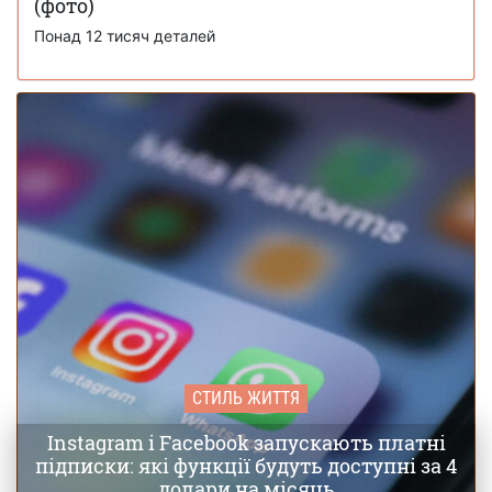
Журнал Time опублікував 100 головних
(фото)
28 листопада 16:12
фото 2025 року – п'ять із них зроблено в Україні
Понад 12 тисяч деталей
СТИЛЬ ЖИТТЯ
Instagram і Facebook запускають платні
підписки: які функції будуть доступні за 4
долари на місяць