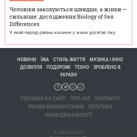
Чоловіки закохуються швидше, а жінки —
сильніше: дослідження Biology of Sex
Differences
У який період рівень кохання у жінок досягає піку
НОВИНИ
ЇЖА
СТИЛЬ ЖИТТЯ
МУЗИКА І КІНО
ДОЗВІЛЛЯ
ПОДОРОЖІ
ТЕХНО
ЗРОБЛЕНО В
УКРАЇНІ
РЕКЛАМА НА САЙТІ
ПРО НАС
КОНТАКТИ
УМОВИ ВИКОРИСТАННЯ
ПОЛІТИКА
КОНФІДЕНЦІЙНОСТІ
© 2026 «GLOSS.UA»