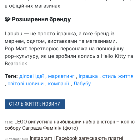
в офіційних магазинах
🧩 Розширення бренду
Labubu — не просто іграшка, а вже бренд із
мерчем, одягом, виставками та магазинами.
Pop Mart перетворює персонажа на повноцінну
pop-культуру, як це зробили колись з Hello Kitty та
Bearbrick.
Теги:
ділові ідеї
,
маркетинг
,
іграшка
,
стиль життя
,
світові новини
,
компанії
,
Лабубу
СТИЛЬ ЖИТТЯ: НОВИНИ
LEGO випустила найбільший набір в історії – копію
13:02
собору Саґрада Фамілія (фото)
Instagram і Facebook запускають платні
28 травня 15:35