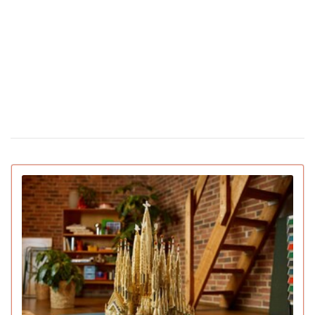
(відео)
Скільки коштують квіти в Україні
12 лютого 16:28
напередодні Дня святого Валентина
З'явилася перша соцмережа лише для ШІ-
02 лютого 15:30
ботів: що вони там обговорюють
IGN назвав найкращі ігри 2025 року для ПК
22 грудня 16:54
та консолей (відео)
15 вмираючих професій, яким загрожує
16 грудня 19:47
зникнення протягом найближчого десятиліття
Pantone назвав головний колір 2026 року:
16 грудня 16:22
символізує спокій (відео)
Deep Plane Facelift: новий б'юті-фаворит
15 грудня 14:31
українських зірок і не тільки
Pornhub підбив підсумки року: Україна в
10 грудня 17:33
топ-20 за переглядами
YouTube оголосив підсумки 2025 року:
04 грудня 15:38
найкращий блогер, подкаст, найпопулярніша тема та