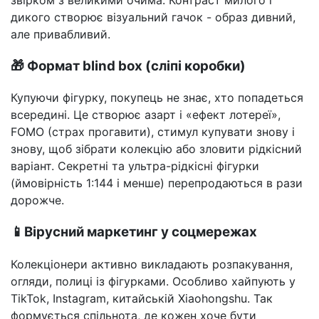
дикого створює візуальний гачок - образ дивний,
але привабливий.
🎁 Формат blind box (сліпі коробки)
Купуючи фігурку, покупець не знає, хто попадеться
всередині. Це створює азарт і «ефект лотереї»,
FOMO (страх прогавити), стимул купувати знову і
знову, щоб зібрати колекцію або зловити рідкісний
варіант. Секретні та ультра-рідкісні фігурки
(ймовірність 1:144 і менше) перепродаються в рази
дорожче.
📱Вірусний маркетинг у соцмережах
Колекціонери активно викладають розпакування,
огляди, полиці із фігурками. Особливо хайпують у
TikTok, Instagram, китайській Xiaohongshu. Так
формується спільнота, де кожен хоче бути