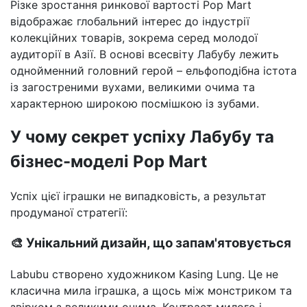
Різке зростання ринкової вартості Pop Mart
відображає глобальний інтерес до індустрії
колекційних товарів, зокрема серед молодої
аудиторії в Азії. В основі всесвіту Лабубу лежить
однойменний головний герой – ельфоподібна істота
із загостреними вухами, великими очима та
характерною широкою посмішкою із зубами.
У чому секрет успіху Лабубу та
бізнес-моделі Pop Mart
Успіх цієї іграшки не випадковість, а результат
продуманої стратегії:
🎨 Унікальний дизайн, що запам'ятовується
Labubu створено художником Kasing Lung. Це не
класична мила іграшка, а щось між монстриком та
звірком з великими очима. Контраст милого і