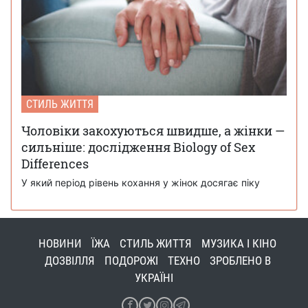
СТИЛЬ ЖИТТЯ
Чоловіки закохуються швидше, а жінки —
сильніше: дослідження Biology of Sex
Differences
У який період рівень кохання у жінок досягає піку
НОВИНИ
ЇЖА
СТИЛЬ ЖИТТЯ
МУЗИКА І КІНО
ДОЗВІЛЛЯ
ПОДОРОЖІ
ТЕХНО
ЗРОБЛЕНО В
УКРАЇНІ