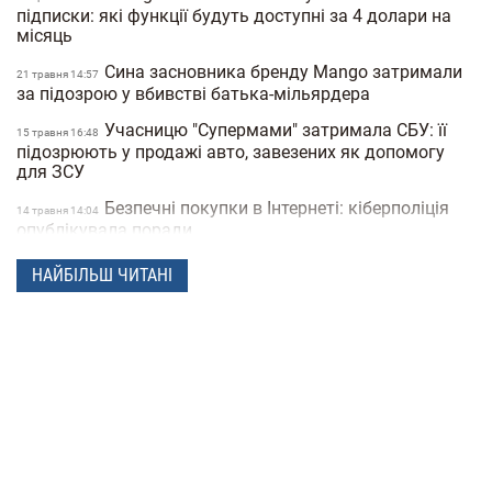
підписки: які функції будуть доступні за 4 долари на
місяць
Сина засновника бренду Mango затримали
21 травня 14:57
за підозрою у вбивстві батька-мільярдера
Учасницю "Супермами" затримала СБУ: її
15 травня 16:48
підозрюють у продажі авто, завезених як допомогу
для ЗСУ
Безпечні покупки в Інтернеті: кіберполіція
14 травня 14:04
опублікувала поради
Українець побив світовий рекорд:
28 квiтня 16:14
НАЙБІЛЬШ ЧИТАНІ
співробітник моргу зробив 230 татуювань кісток та
став "живим скелетом"
Чоловіки закохуються швидше, а жінки —
24 березня 14:40
сильніше: дослідження Biology of Sex Differences
Вчені відкрили мутацію гена, який знижує
25 лютого 17:25
бажання курити
Під час матчу у Туреччині футболіст збив
24 лютого 16:09
чайку м'ячем: капітан команди не дав пташці загинути