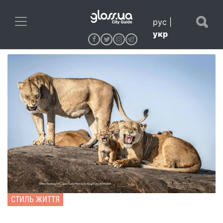
рус
|
укр
СТИЛЬ ЖИТТЯ