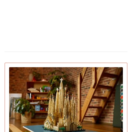
Скільки коштують квіти в Україні
12 лютого 16:28
напередодні Дня святого Валентина
З'явилася перша соцмережа лише для ШІ-
02 лютого 15:30
ботів: що вони там обговорюють
IGN назвав найкращі ігри 2025 року для ПК
22 грудня 16:54
та консолей (відео)
15 вмираючих професій, яким загрожує
16 грудня 19:47
зникнення протягом найближчого десятиліття
Pantone назвав головний колір 2026 року:
16 грудня 16:22
символізує спокій (відео)
Deep Plane Facelift: новий б'юті-фаворит
15 грудня 14:31
українських зірок і не тільки
Pornhub підбив підсумки року: Україна в
10 грудня 17:33
топ-20 за переглядами
YouTube оголосив підсумки 2025 року:
04 грудня 15:38
найкращий блогер, подкаст, найпопулярніша тема та
музика