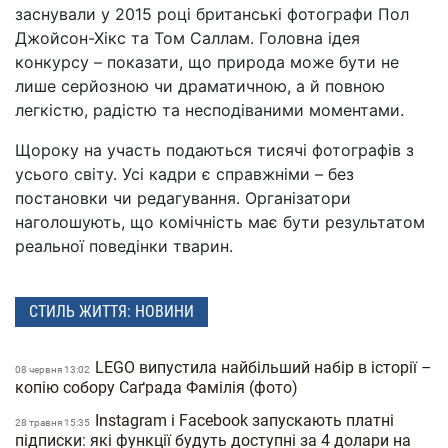
заснували у 2015 році британські фотографи Пол
Джойсон-Хікс та Том Саллам. Головна ідея
конкурсу – показати, що природа може бути не
лише серйозною чи драматичною, а й повною
легкістю, радістю та несподіваними моментами.
Щороку на участь подаються тисячі фотографів з
усього світу. Усі кадри є справжніми – без
постановки чи редагування. Організатори
наголошують, що комічність має бути результатом
реальної поведінки тварин.
СТИЛЬ ЖИТТЯ: НОВИНИ
LEGO випустила найбільший набір в історії –
08 червня 13:02
копію собору Саґрада Фамілія (фото)
Instagram і Facebook запускають платні
28 травня 15:35
підписки: які функції будуть доступні за 4 долари на