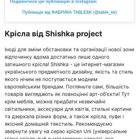
Подивитися цю публікацію в Instagram
Публікація від ФАБРИКА TABLE&K (@table_kk)
Крісла від Shishka project
Іноді для зміни обстановки та організації нової зони
відпочинку вдома достатньо лише одного
затишного крісла! Shishka - це інтернет-магазин
українського предметного дизайну, якість та стиль
якого нічим не поступається модним
європейським брендам. Погляньте самі, більшість
товарів виглядають як повноцінні арт-об'єкти! Тут
крім меблів, можна придбати незвичайні
світильники, аксесуари для квітів, стильні картини
та дзеркала різних форм, а також крісла, пуфи і
якісний домашній текстиль. Рекомендуємо
звернути увагу на серію крісел Uni (універсальне
м'яке крісло-пуф в металевому каркасі, яке