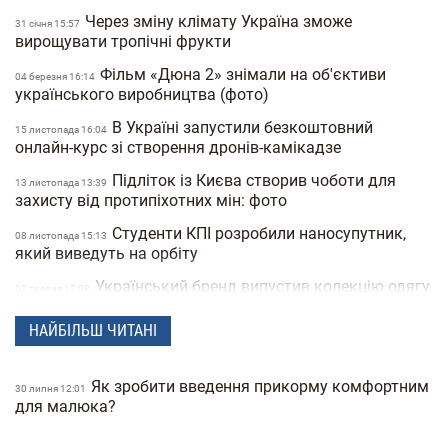
Через зміну клімату Україна зможе
31 сiчня 15:57
вирощувати тропічні фрукти
Фільм «Дюна 2» знімали на об'єктиви
04 березня 16:14
українського виробництва (фото)
В Україні запустили безкоштовний
15 листопада 16:04
онлайн-курс зі створення дронів-камікадзе
Підліток із Києва створив чоботи для
13 листопада 13:39
захисту від протипіхотних мін: фото
Студенти КПІ розробили наносупутник,
08 листопада 15:13
який виведуть на орбіту
Український бренд випустив колекцію одягу
02 травня 17:08
для собак з етнічними мотивами (фото)
НАЙБІЛЬШ ЧИТАНІ
Український бренд створив худі до
16 грудня 23:36
найпохмурішого блекауту (фото)
Як зробити введення прикорму комфортним
Український дизайнер вигадав кросівки
30 липня 12:01
31 серпня 15:53
для малюка?
Nike, натхненні літаком "Мрія" (фото)
В Україні створили кришки для напоїв із
04 серпня 14:16