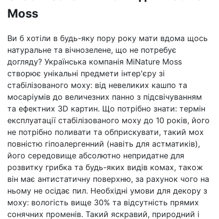
Moss
Ви б хотіли в будь-яку пору року мати вдома щось
натуральне та вічнозелене, що не потребує
догляду? Українська компанія MiNature Moss
створює унікальні предмети інтер'єру зі
стабілізованого моху: від невеликих кашпо та
мосаріумів до величезних панно з підсвічуванням
та ефектних 3D картин. Що потрібно знати: термін
експлуатації стабілізованого моху до 10 років, його
не потрібно поливати та обприскувати, такий мох
повністю гіпоалергенний (навіть для астматиків),
його середовище абсолютно непридатне для
розвитку грибка та будь-яких видів комах, також
він має антистатичну поверхню, за рахунок чого на
ньому не осідає пил. Необхідні умови для декору з
моху: вологість вище 30% та відсутність прямих
сонячних променів. Такий яскравий, природний і