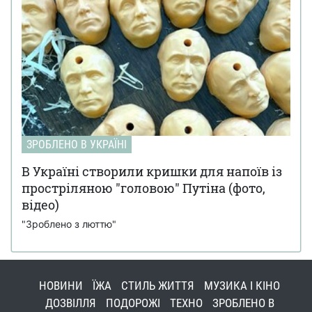
ЗРОБЛЕНО В УКРАЇНІ
В Україні створили кришки для напоїв із
простріляною "головою" Путіна (фото,
відео)
"Зроблено з люттю"
НОВИНИ
ЇЖА
СТИЛЬ ЖИТТЯ
МУЗИКА І КІНО
ДОЗВІЛЛЯ
ПОДОРОЖІ
ТЕХНО
ЗРОБЛЕНО В