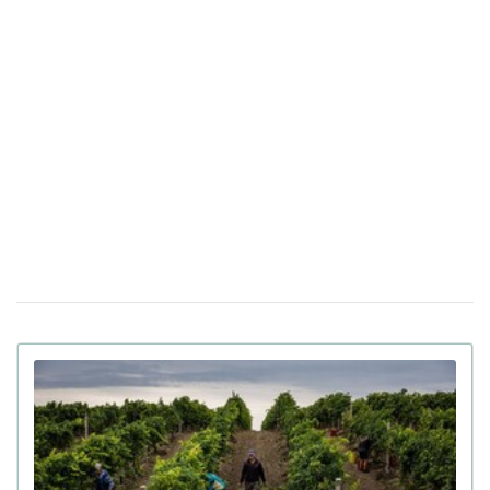
простріляною "головою" Путіна (фото, відео)
Український бренд випустив рюкзаки та
01 серпня 14:40
сумку з подушок безпеки (фото)
Український бренд створив сукню з
17 травня 17:04
"простирадлів" Укрзалізниці