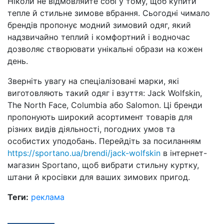
Ніколи не відмовляйте собі у тому, щоб купити
тепле й стильне зимове вбрання. Сьогодні чимало
брендів пропонує модний зимовий одяг, який
надзвичайно теплий і комфортний і водночас
дозволяє створювати унікальні образи на кожен
день.
Зверніть увагу на спеціалізовані марки, які
виготовляють такий одяг і взуття: Jack Wolfskin,
The North Face, Columbia або Salomon. Ці бренди
пропонують широкий асортимент товарів для
різних видів діяльності, погодних умов та
особистих уподобань. Перейдіть за посиланням
https://sportano.ua/brendi/jack-wolfskin
в інтернет-
магазин Sportano, щоб вибрати стильну куртку,
штани й кросівки для ваших зимових пригод.
Теги:
реклама