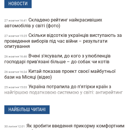
НОВОСТИ
Складено рейтинг найкрасивіших
27 жовтня 16:41
автомобілів у світі (фото)
Скільки відсотків українців виступають за
27 жовтня 15:25
проведення виборів під час війни – результати
опитування
Вчені з'ясували, до кого з улюбленців
26 жовтня 16:46
господарі прив'язані більше – до собак чи котів
Китай показав проект своєї майбутньої
26 жовтня 16:24
бази на Місяці (відео)
Україна потрапила до п'ятірки країн з
25 жовтня 15:03
найгіршою податковою системою у світі: антирейтинг
Пробіотики та пребіотики – лікар пояснює,
25 жовтня 14:35
у чому різниця
НАЙБІЛЬШ ЧИТАНІ
TikTok перетворюється на YouTube:
25 жовтня 14:07
соцмережа тестує 15-хвилинні відео та
Як зробити введення прикорму комфортним
30 липня 12:01
горизонтальний режим