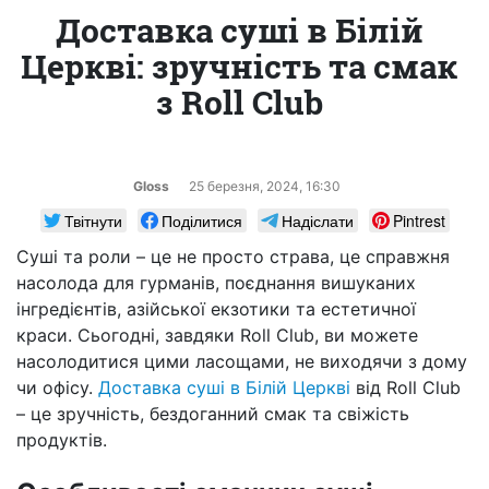
Доставка суші в Білій
Церкві: зручність та смак
з Roll Club
Gloss
25 березня, 2024, 16:30
Твітнути
Поділитися
Надіслати
Pintrest
Суші та роли – це не просто страва, це справжня
насолода для гурманів, поєднання вишуканих
інгредієнтів, азійської екзотики та естетичної
краси. Сьогодні, завдяки Roll Club, ви можете
насолодитися цими ласощами, не виходячи з дому
чи офісу.
Доставка суші в Білій Церкві
від Roll Club
– це зручність, бездоганний смак та свіжість
продуктів.