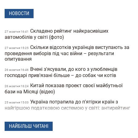
НОВОСТИ
Складено рейтинг найкрасивіших
27 жовтня 16:41
автомобілів у світі (фото)
Скільки відсотків українців виступають за
27 жовтня 15:25
проведення виборів під час війни – результати
опитування
Вчені з'ясували, до кого з улюбленців
26 жовтня 16:46
господарі прив'язані більше – до собак чи котів
Китай показав проект своєї майбутньої
26 жовтня 16:24
бази на Місяці (відео)
Україна потрапила до п'ятірки країн з
25 жовтня 15:03
найгіршою податковою системою у світі: антирейтинг
Пробіотики та пребіотики – лікар пояснює,
25 жовтня 14:35
у чому різниця
НАЙБІЛЬШ ЧИТАНІ
TikTok перетворюється на YouTube:
25 жовтня 14:07