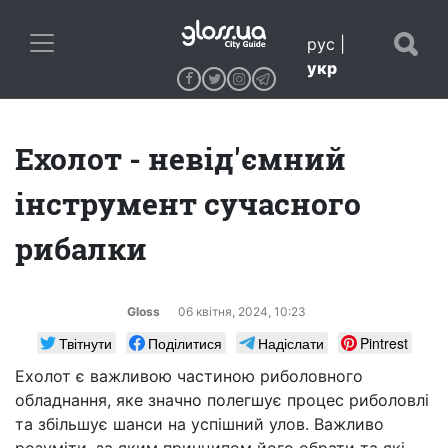
рус
|
укр
Ехолот - невід'ємний
інструмент сучасного
рибалки
Gloss
06 квiтня, 2024, 10:23
Твітнути
Поділитися
Надіслати
Pintrest
Ехолот є важливою частиною риболовного
обладнання, яке значно полегшує процес риболовлі
та збільшує шанси на успішний улов. Важливо
розуміти, за яким принципом його обрати та які