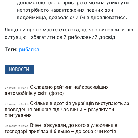
допомогою цього пристрою можна уникнути
непотрібного навантаження певних зон
водоймища, дозволяючи їм відновлюватися.
Якщо ви ще не маєте ехолота, це час виправити цю
ситуацію і збагатити свій риболовний досвід!
Теги:
рибалка
НОВОСТИ
Складено рейтинг найкрасивіших
27 жовтня 16:41
автомобілів у світі (фото)
Скільки відсотків українців виступають за
27 жовтня 15:25
проведення виборів під час війни – результати
опитування
Вчені з'ясували, до кого з улюбленців
26 жовтня 16:46
господарі прив'язані більше – до собак чи котів