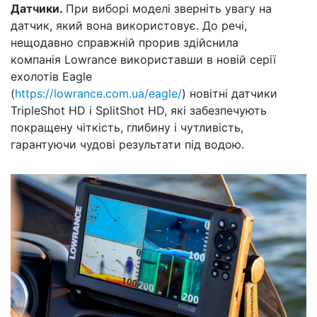
Датчики.
При виборі моделі зверніть увагу на
датчик, який вона використовує. До речі,
нещодавно справжній прорив здійснила
компанія Lowrance використавши в новій серії
ехолотів Eagle
(
https://lowrance.com.ua/eagle/
) новітні датчики
TripleShot HD і SplitShot HD, які забезпечують
покращену чіткість, глибину і чутливість,
гарантуючи чудові результати під водою.