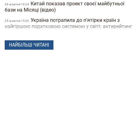
Китай показав проект своєї майбутньої
26 жовтня 16:24
бази на Місяці (відео)
Україна потрапила до п'ятірки країн з
25 жовтня 15:03
найгіршою податковою системою у світі: антирейтинг
Пробіотики та пребіотики – лікар пояснює,
25 жовтня 14:35
у чому різниця
НАЙБІЛЬШ ЧИТАНІ
TikTok перетворюється на YouTube:
25 жовтня 14:07
соцмережа тестує 15-хвилинні відео та
горизонтальний режим
Скільки відсотків українців вважають, що
25 жовтня 13:29
влада справді намагається боротися з корупцією –
результати опитування
Подружжя з Аргентини побили світовий
25 жовтня 12:25
рекорд із трансформацій тіла (фото, відео)
Скільки заробляє Apple: з'явилася
25 жовтня 12:25
інформація про собівартість iPhone 15
Боремося з втомою: названі продукти, які
25 жовтня 12:25
бадьорять не гірше за каву