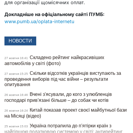
для організації щомісячних оплат.
Докладніше на офіціальному сайті ПУМБ:
www.pumb.ua/oplata-internetu
НОВОСТИ
Складено рейтинг найкрасивіших
27 жовтня 16:41
автомобілів у світі (фото)
Скільки відсотків українців виступають за
27 жовтня 15:25
проведення виборів під час війни – результати
опитування
Вчені з'ясували, до кого з улюбленців
26 жовтня 16:46
господарі прив'язані більше – до собак чи котів
Китай показав проект своєї майбутньої бази
26 жовтня 16:24
на Місяці (відео)
Україна потрапила до п'ятірки країн з
25 жовтня 15:03
найгіршою податковою системою у світі: антирейтинг