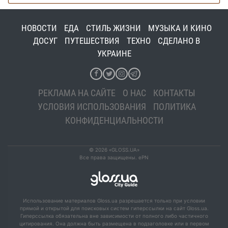
НОВОСТИ
ЕДА
СТИЛЬ ЖИЗНИ
МУЗЫКА И КИНО
ДОСУГ
ПУТЕШЕСТВИЯ
ТЕХНО
СДЕЛАНО В
УКРАИНЕ
РЕКЛАМА НА САЙТЕ
О НАС
КОНТАКТЫ
УСЛОВИЯ ИСПОЛЬЗОВАНИЯ
ПОЛИТИКА
КОНФИДЕНЦИАЛЬНОСТИ
© 2026 «GLOSS.UA»
Все права защищены. ePN
Использование материалов Gloss.ua разрешается только при условии
прямой и открытой для поисковых систем гиперссылки на сайт Gloss.ua.
Гиперссылка обязательна вне зависимости от полного либо частичного
цитирования. Она должна быть размещена в подзаголовке или в первом