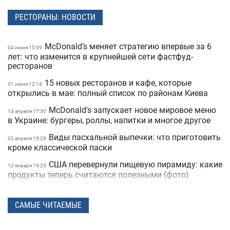
РЕСТОРАНЫ: НОВОСТИ
McDonald’s меняет стратегию впервые за 6
04 июня 15:09
лет: что изменится в крупнейшей сети фастфуд-
ресторанов
15 новых ресторанов и кафе, которые
01 июня 12:14
открылись в мае: полный список по районам Киева
McDonald's запускает новое мировое меню
14 апреля 17:30
в Украине: бургеры, роллы, напитки и многое другое
Виды пасхальной выпечки: что приготовить
02 апреля 15:29
кроме классической паски
США перевернули пищевую пирамиду: какие
12 января 19:23
продукты теперь считаются полезными (фото)
Почему люди подсаживаются на острую
24 сентября 17:54
пищу и как это связано с чувством эйфории
САМЫЕ ЧИТАЕМЫЕ
Новые правила в школьных столовых и
04 сентября 16:54
буфетах: многие популярные продукты попадают под