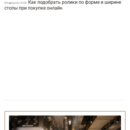
Как подобрать ролики по форме и ширине
05 августа 13:20
запрет
стопы при покупке онлайн
Специи для похудения: какие приправы
15 августа 14:56
помогают сбрасывать лишний вес
Ягодное фраппе: рецепт самого
09 июня 18:41
освежающего и полезного летнего напитка
Сезон спаржи: почему ее называют
14 мая 18:53
уникальным продуктом и как приготовить ее за 5
минут
Топ-10 продуктов из супермаркета, от
05 мая 17:31
которых появляется лишний вес
Украинский McDonald's убирает из меню
01 мая 17:29
бургер Биг Тейсти: причина
Популярность «дубайского шоколада»
21 апреля 16:53
привела к дефициту фисташек в мире
Киевское заведение продает паску с каннабисом:
17:50
какой эффект от такой выпечки
Заведение Hey Guys попало в скандал с
09 апреля 16:33