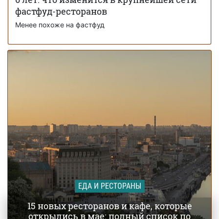
Во сколько украинцам обойдется
03 декабря 14:00
новогодний стол-2025: что нужно купить уже сейчас
фастфуд-ресторанов
Менее похоже на фастфуд
ЕДА И РЕСТОРАНЫ
15 новых ресторанов и кафе, которые
открылись в мае: полный список по