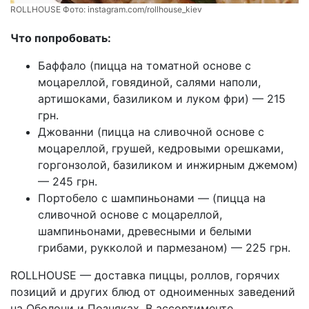
ROLLHOUSE Фото:
instagram.com/rollhouse_kiev
Что попробовать:
Баффало (пицца на томатной основе с
моцареллой, говядиной, салями наполи,
артишоками, базиликом и луком фри) — 215
грн.
Джованни (пицца на сливочной основе с
моцареллой, грушей, кедровыми орешками,
горгонзолой, базиликом и инжирным джемом)
— 245 грн.
Портобело с шампиньонами — (пицца на
сливочной основе с моцареллой,
шампиньонами, древесными и белыми
грибами, рукколой и пармезаном) — 225 грн.
ROLLHOUSE — доставка пиццы, роллов, горячих
позиций и других блюд от одноименных заведений
на Оболони и Позняках. В ассортименте