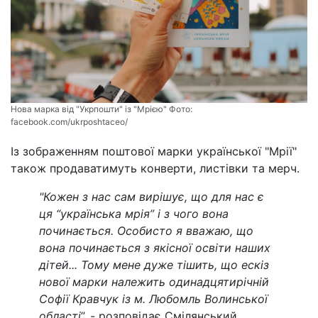
Нова марка від "Укрпошти" із "Мрією" Фото:
facebook.com/ukrposhtaceo/
Із зображенням поштової марки української "Мрії"
також продаватимуть конверти, листівки та мерч.
"Кожен з нас сам вирішує, що для нас є
ця “українська мрія” і з чого вона
починається. Особисто я вважаю, що
вона починається з якісної освіти наших
дітей... Тому мене дуже тішить, що ескіз
нової марки належить одинадцятирічній
Софії Кравчук із м. Любомль Волинської
області
”, - розповідає Смілянський.