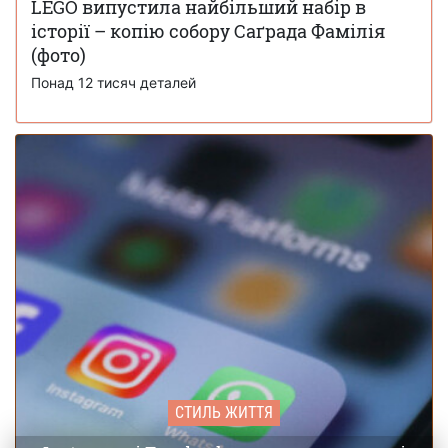
LEGO випустила найбільший набір в
яким стикалася кожна людина в інтернеті
історії – копію собору Саґрада Фамілія
Журнал Time опублікував 100 головних
(фото)
28 листопада 16:12
фото 2025 року – п'ять із них зроблено в Україні
Понад 12 тисяч деталей
СТИЛЬ ЖИТТЯ