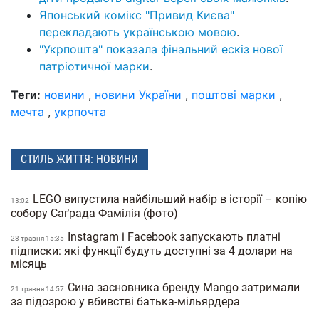
Японський комікс "Привид Києва"
перекладають українською мовою
.
"Укрпошта" показала фінальний ескіз нової
патріотичної марки
.
Теги:
новини
,
новини України
,
поштові марки
,
мечта
,
укрпочта
СТИЛЬ ЖИТТЯ: НОВИНИ
LEGO випустила найбільший набір в історії – копію
13:02
собору Саґрада Фамілія (фото)
Instagram і Facebook запускають платні
28 травня 15:35
підписки: які функції будуть доступні за 4 долари на
місяць
Сина засновника бренду Mango затримали
21 травня 14:57
за підозрою у вбивстві батька-мільярдера