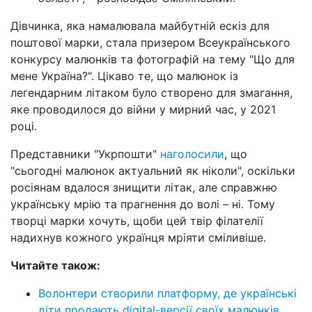
Дівчинка, яка намалювала майбутній ескіз для
поштової марки, стала призером Всеукраїнського
конкурсу малюнків та фотографій на тему "Що для
мене Україна?". Цікаво те, що малюнок із
легендарним літаком було створено для змагання,
яке проводилося до війни у мирний час, у 2021
році.
Представники "Укрпошти"
наголосили
, що
"сьогодні малюнок актуальний як ніколи", оскільки
росіянам вдалося знищити літак, але справжню
українську мрію та прагнення до волі – ні. Тому
творці марки хочуть, щоби цей твір філателії
надихнув кожного українця мріяти сміливіше.
Читайте також:
Волонтери створили платформу, де українські
діти продають digital-версії своїх малюнків
.