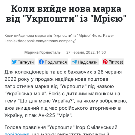
Коли вийде нова марка
від "Укрпошти" із "Мрією"
Коли вийде нова марка від "Укрпошти" із "Мрією" Фото: Paweł
Leśniak/facebook.com/antonov.company/
Марина Горносталь
27 червня, 2022, 14:50
Твітнути
Поділитися
Надіслати
Pintrest
Для колекціонерів та всіх бажаючих з 28 червня
2022 року у продаж надійде нова поштова
патріотична марка від "Укрпошти" під назвою
"Українська мрія". Ескіз є дитячим малюнком на
тему "Що для мене Україна?", на якому зображено,
вже знищений під час російського вторгнення в
Україну, літак Ан-225 "Мрія".
Голова правління "Укрпошти" Ігор Смілянський
повідомив
, що марку випустять тиражем 3