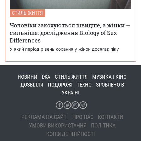
СТИЛЬ ЖИТТЯ
Чоловіки закохуються швидше, а жінки —
сильніше: дослідження Biology of Sex
Differences
У який період рівень кохання у жінок досягає піку
НОВИНИ
ЇЖА
СТИЛЬ ЖИТТЯ
МУЗИКА І КІНО
ДОЗВІЛЛЯ
ПОДОРОЖІ
ТЕХНО
ЗРОБЛЕНО В
УКРАЇНІ
РЕКЛАМА НА САЙТІ
ПРО НАС
КОНТАКТИ
УМОВИ ВИКОРИСТАННЯ
ПОЛІТИКА
КОНФІДЕНЦІЙНОСТІ