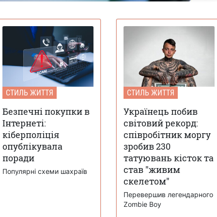
СТИЛЬ ЖИТТЯ
СТИЛЬ ЖИТТЯ
Безпечні покупки в
Українець побив
Інтернеті:
світовий рекорд:
кіберполіція
співробітник моргу
опублікувала
зробив 230
поради
татуювань кісток та
став "живим
Популярні схеми шахраїв
скелетом"
Перевершив легендарного
Zombie Boy