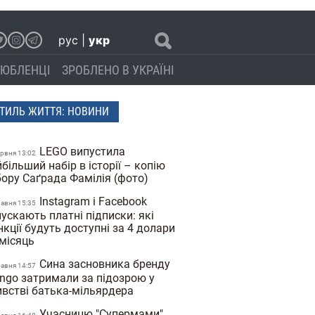
рус
|
укр
ЮБЛЕНЦІ
ЗРОБЛЕНО В УКРАЇНІ
ТИЛЬ ЖИТТЯ: НОВИНИ
LEGO випустила
ервня 13:02
більший набір в історії – копію
бору Саґрада Фамілія (фото)
Instagram і Facebook
равня 15:35
ускають платні підписки: які
кції будуть доступні за 4 долари
 місяць
Сина засновника бренду
равня 14:57
ngo затримали за підозрою у
ивстві батька-мільярдера
Учасницю "Супермами"