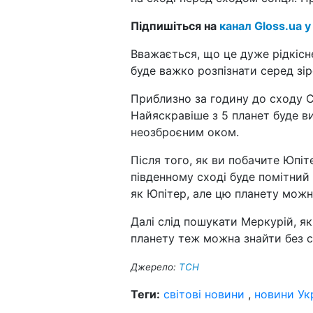
Підпишіться на
канал Gloss.ua у
Вважається, що це дуже рідкісн
буде важко розпізнати серед зір
Приблизно за годину до сходу Со
Найяскравіше з 5 планет буде в
неозброєним оком.
Після того, як ви побачите Юпіт
південному сході буде помітний
як Юпітер, але цю планету мож
Далі слід пошукати Меркурій, як
планету теж можна знайти без с
Джерело:
ТСН
Теги:
світові новини
,
новини Ук