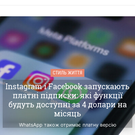
10 г
рок
пе
04 г
пі
бл
те
03 г
на
сер
«о
СТИЛЬ ЖИТТЯ
01 г
рок
Instagram і Facebook запускають
ко
платні підписки: які функції
28 л
будуть доступні за 4 долари на
оп
рок
місяць
WhatsApp також отримає платну версію