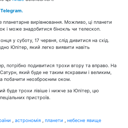
12 л
 Telegram.
Укр
Ва
е планетарне вирівнювання. Можливо, ці планети
ок і може знадобитися бінокль чи телескоп.
02 л
со
во
нця у суботу, 17 червня, слід дивитися на схід.
идно Юпітер, який легко виявити навіть
22 г
202
ер, потрібно подивитися трохи вгору та вправо. На
16 г
 Сатурн, який буде не таким яскравим і великим,
як
на побачити неозброєним оком.
на
ий буде трохи лівіше і нижче за Юпітер, цю
16 г
кол
пеціальних пристроїв.
(ві
15 г
б'ю
раїни
,
астрономія
,
планети
,
небесне явище
ті