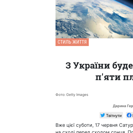
СТИЛЬ ЖИТТЯ
З України буд
п'яти пл
Фото: Getty Images
Дарина Ге
Твітнути
Вже цієї суботи, 17 червня Сату
на сході перед сходом сонця. П