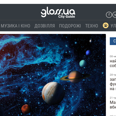
МУЗИКА І КІНО
ДОЗВІЛЛЯ
ПОДОРОЖІ
ТЕХНО
УЛ
С
08 ч
най
со
28 т
зап
фун
на
21 т
Ma
вб