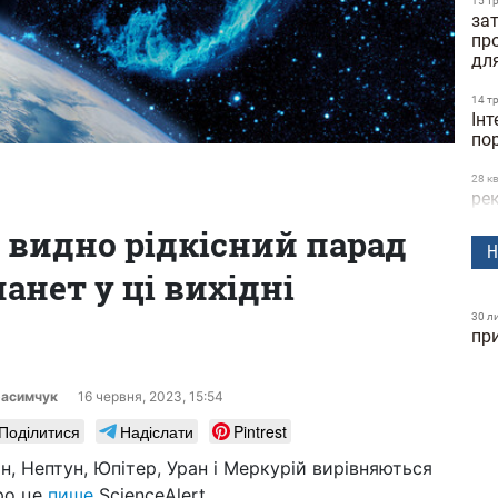
15 т
зат
пр
дл
14 т
Інт
по
28 к
рек
23
е видно рідкісний парад
ск
Н
анет у ці вихідні
24 б
шв
дос
30 л
пр
Dif
25 л
ге
расимчук
16 червня, 2023, 15:54
Поділитися
Надіслати
Pintrest
24 л
фут
рн, Нептун, Юпітер, Уран і Меркурій вирівняються
ко
ро це
пише
ScienceAlert.
(ві