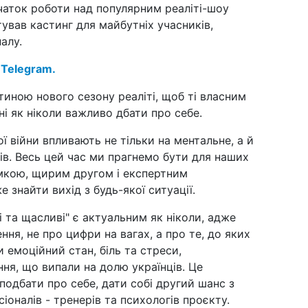
чаток роботи над популярним реаліті-шоу
ував кастинг для майбутніх учасників,
12 л
Укр
алу.
Ва
 Telegram.
02 л
со
во
тиною нового сезону реаліті, щоб ті власним
і як ніколи важливо дбати про себе.
22 г
202
 війни впливають не тільки на ментальне, а й
ців. Весь цей час ми прагнемо бути для наших
16 г
мкою, щирим другом і експертним
як
знайти вихід з будь-якої ситуації.
на
 та щасливі" є актуальним як ніколи, адже
16 г
кол
ння, не про цифри на вагах, а про те, до яких
(ві
 емоційний стан, біль та стреси,
ня, що випали на долю українців. Це
15 г
б'ю
подбати про себе, дати собі другий шанс з
ті
оналів - тренерів та психологів проєкту.