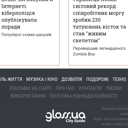
Інтернеті:
світовий рекорд:
кіберполіція
співробітник моргу
опублікувала
зробив 230
поради
татуювань кісток та
став "живим
Популярні схеми шахраїв
скелетом"
Перевершив легендарного
Zombie Boy
ИЛЬ ЖИТТЯ
МУЗИКА І КІНО
ДОЗВІЛЛЯ
ПОДОРОЖІ
ТЕХНО
РЕКЛАМА НА САЙТІ
ПРО НАС
КОНТАКТИ
УМОВИ
ВИКОРИСТАННЯ
ПОЛІТИКА КОНФІДЕНЦІЙНОСТІ
Використання б
дозв
Будь-яке копіювання
творів та/або а