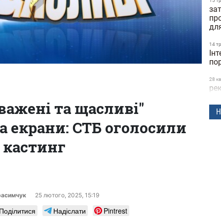
15 т
зат
пр
дл
14 т
Інт
по
28 к
рек
23
важені та щасливі"
ск
Н
а екрани: СТБ оголосили
24 б
шв
дос
кастинг
Dif
25 л
ге
24 л
расимчук
25 лютого, 2025, 15:19
фут
Поділитися
Надіслати
Pintrest
ко
(ві