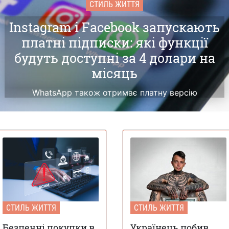
СТИЛЬ ЖИТТЯ
Instagram і Facebook запускають
платні підписки: які функції
будуть доступні за 4 долари на
місяць
WhatsApp також отримає платну версію
СТИЛЬ ЖИТТЯ
СТИЛЬ ЖИТТЯ
Безпечні покупки в
Українець побив