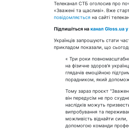
Телеканал СТБ оголосив про по
«Зважені та щасливі». Вже старт
повідомляється
на сайті телекан
Підпишіться на
канал Gloss.ua у
Українців запрошують стати час
прикладом показали, що сьогодн
« Три роки повномасштабної
на фізичне здоров’я україн
глядачів емоційною підтри
порадником, який допоможе 
Тому зараз проєкт "Зважені
він передусім не про схудне
наслідків можуть призвести
випробування та переживан
можливість віднайти сили, 
допомогою команди професі