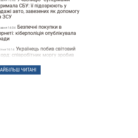
равня 16:48
римала СБУ: її підозрюють у
одажі авто, завезених як допомогу
я ЗСУ
Безпечні покупки в
равня 14:04
ернеті: кіберполіція опублікувала
ради
Українець побив світовий
вiтня 16:14
орд: співробітник моргу зробив
0 татуювань кісток та став "живим
елетом"
АЙБІЛЬШ ЧИТАНІ
Чоловіки закохуються
ерезня 14:40
идше, а жінки — сильніше:
лідження Biology of Sex
ferences
Вчені відкрили мутацію
ютого 17:25
на, який знижує бажання курити
Під час матчу у Туреччині
ютого 16:09
боліст збив чайку м'ячем: капітан
манди не дав пташці загинути
део)