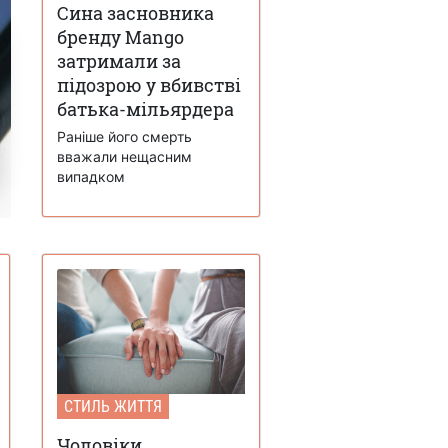
Сина засновника
бренду Mango
затримали за
підозрою у вбивстві
батька-мільярдера
Раніше його смерть
вважали нещасним
випадком
СТИЛЬ ЖИТТЯ
Чоловіки