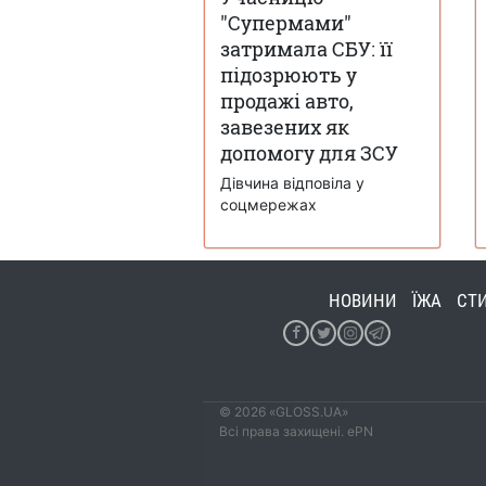
"Супермами"
затримала СБУ: її
підозрюють у
продажі авто,
завезених як
допомогу для ЗСУ
Дівчина відповіла у
соцмережах
НОВИНИ
ЇЖА
СТ
© 2026 «GLOSS.UA»
Всі права захищені. ePN