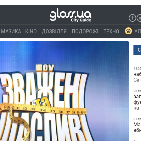
МУЗИКА І КІНО
ДОЗВІЛЛЯ
ПОДОРОЖІ
ТЕХНО
УЛ
С
13:0
наб
Са
28 т
зап
фун
на
21 т
Ma
вб