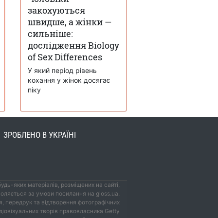
закохуються
швидше, а жінки —
сильніше:
дослідження Biology
of Sex Differences
У який період рівень
кохання у жінок досягає
піку
ЗРОБЛЕНО В УКРАЇНІ
удь-яких матеріалів, розміщених на сайті,
оляється за умови посилання на gloss.ua.
, передрук та відтворення фотографічних
удіовізуальних творів правовласника Getty