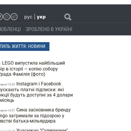
рус
|
укр
ЮБЛЕНЦІ
ЗРОБЛЕНО В УКРАЇНІ
ТИЛЬ ЖИТТЯ: НОВИНИ
LEGO випустила найбільший
2
ір в історії – копію собору
ґрада Фамілія (фото)
Instagram і Facebook
равня 15:35
ускають платні підписки: які
кції будуть доступні за 4 долари
 місяць
Сина засновника бренду
равня 14:57
ngo затримали за підозрою у
ивстві батька-мільярдера
Учасницю "Супермами"