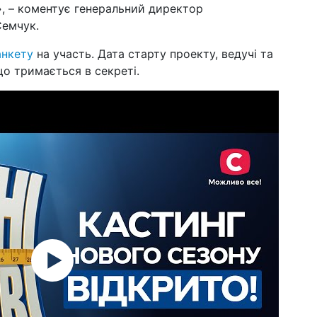
», – коментує генеральний директор
10 г
рок
емчук.
пе
анкету
на участь. Дата старту проекту, ведучі та
04 г
пі
що тримається в секреті.
бл
те
03 г
на
сер
«о
01 г
рок
ко
28 л
оп
рок