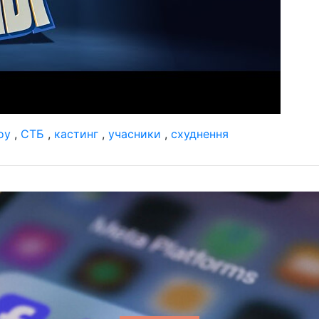
оу
,
СТБ
,
кастинг
,
учасники
,
схуднення