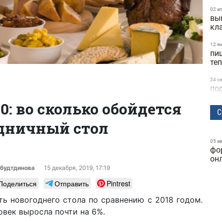
02 а
вы
кл
12 я
пи
те
24 с
по
ка
0: во сколько обойдется
С
дничный стол
04 с
шк
мн
05 а
фо
по
он
будтдинова
15 декабря, 2019, 17:19
15 а
ка
Поделиться
Отправить
Pintrest
сб
ь новогоднего стола по сравнению с 2018 годом.
09 и
овек выросла почти на 6%.
са
ле