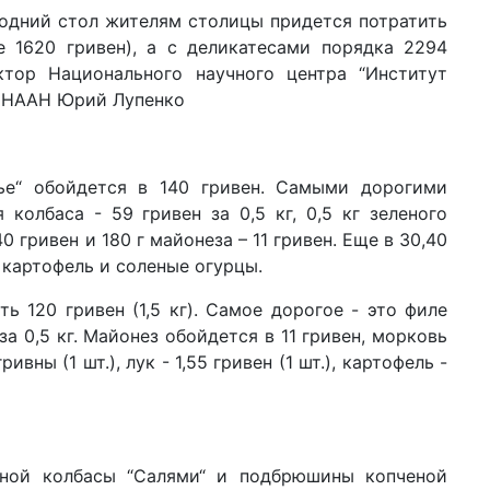
одний стол жителям столицы придется потратить
14 м
е 1620 гривен), а с деликатесами порядка 2294
на
тор Национального научного центра “Институт
ка
к НААН Юрий Лупенко
05 м
су
по
ье“ обойдется в 140 гривен. Самыми дорогими
01 м
уби
колбаса - 59 гривен за 0,5 кг, 0,5 кг зеленого
пр
40 гривен и 180 г майонеза – 11 гривен. Еще в 30,40
 картофель и соленые огурцы.
21 а
«д
де
ть 120 гривен (1,5 кг). Самое дорогое - это филе
а 0,5 кг. Майонез обойдется в 11 гривен, морковь
10 а
гривны (1 шт.), лук - 1,55 гривен (1 шт.), картофель -
пр
эф
09 а
поп
за
еной колбасы “Салями“ и подбрюшины копченой