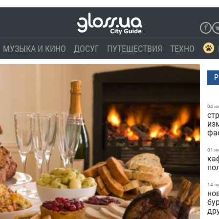
МУЗЫКА И КИНО
ДОСУГ
ПУТЕШЕСТВИЯ
ТЕХНО
Р
04 и
стр
из
фа
01 и
ка
по
14 а
но
бу
др