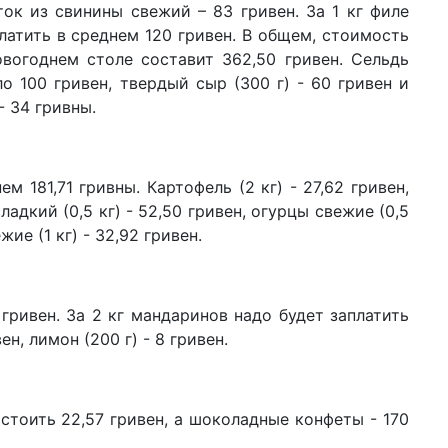
ток из свинины свежий – 83 гривен. За 1 кг филе
27 м
по
латить в среднем 120 гривен. В общем, стоимость
ва
овогоднем столе составит 362,50 гривен. Сельдь
(в
ло 100 гривен, твердый сыр (300 г) - 60 гривен и
11 ф
- 34 гривны.
пе
пи
06 ф
м 181,71 гривны. Картофель (2 кг) - 27,62 гривен,
па
вр
сладкий (0,5 кг) - 52,50 гривен, огурцы свежие (0,5
че
жие (1 кг) - 32,92 гривен.
10 я
аб
Ук
гривен. За 2 кг мандаринов надо будет заплатить
03 д
ен, лимон (200 г) - 8 гривен.
об
ну
т стоить 22,57 гривен, а шоколадные конфеты - 170