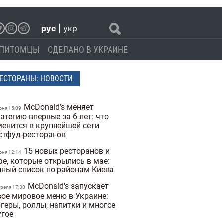
рус
|
укр
ПИТОМЦЫ
СДЕЛАНО В УКРАИНЕ
ЕСТОРАНЫ: НОВОСТИ
McDonald’s меняет
юня 15:09
атегию впервые за 6 лет: что
менится в крупнейшей сети
стфуд-ресторанов
15 новых ресторанов и
юня 12:14
фе, которые открылись в мае:
лный список по районам Киева
McDonald's запускает
преля 17:30
вое мировое меню в Украине:
ргеры, роллы, напитки и многое
угое