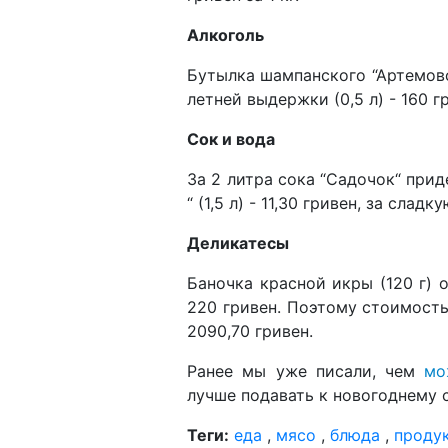
Алкоголь
Бутылка шампанского “Артемовск
летней выдержки (0,5 л) - 160 г
Сок и вода
За 2 литра сока “Садочок“ прид
“ (1,5 л) - 11,30 гривен, за слад
Деликатесы
Баночка красной икры (120 г) 
220 гривен. Поэтому стоимость
2090,70 гривен.
Ранее мы уже писали, чем
мо
лучше подавать к новогоднему с
Теги:
еда
,
мясо
,
блюда
,
проду