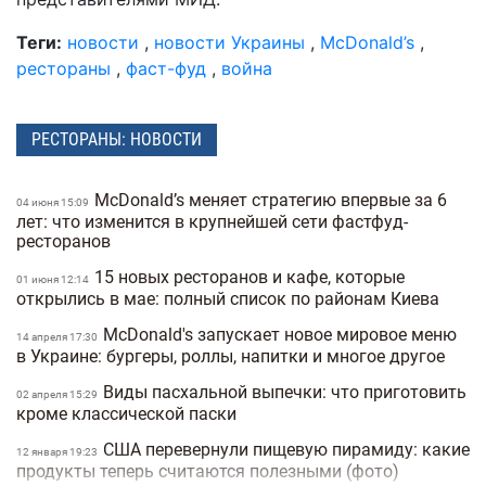
Теги:
новости
,
новости Украины
,
McDonald’s
,
рестораны
,
фаст-фуд
,
война
РЕСТОРАНЫ: НОВОСТИ
McDonald’s меняет стратегию впервые за 6
04 июня 15:09
лет: что изменится в крупнейшей сети фастфуд-
ресторанов
15 новых ресторанов и кафе, которые
01 июня 12:14
открылись в мае: полный список по районам Киева
McDonald's запускает новое мировое меню
14 апреля 17:30
в Украине: бургеры, роллы, напитки и многое другое
Виды пасхальной выпечки: что приготовить
02 апреля 15:29
кроме классической паски
США перевернули пищевую пирамиду: какие
12 января 19:23
продукты теперь считаются полезными (фото)