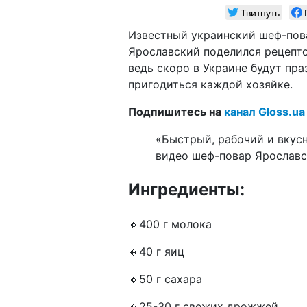
Твитнуть
Известный украинский шеф-пов
Ярославский поделился рецепто
ведь скоро в Украине будут пр
пригодиться каждой хозяйке.
Подпишитесь на
канал Gloss.ua
«Быстрый, рабочий и вкус
видео шеф-повар Ярослав
Ингредиенты:
🔸400 г молока
🔸40 г яиц
🔸50 г сахара
🔸25-30 г свежих дрожжей