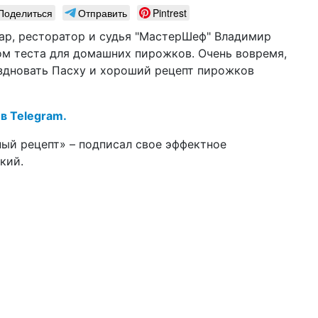
Поделиться
Отправить
Pintrest
14 м
на
ар, ресторатор и судья "МастерШеф" Владимир
ка
м теста для домашних пирожков. Очень вовремя,
аздновать Пасху и хороший рецепт пирожков
05 м
су
по
 в Telegram.
01 м
уби
ный рецепт» – подписал свое эффектное
пр
ский.
21 а
«д
де
10 а
пр
эф
09 а
поп
за