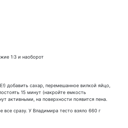
27 м
по
ва
(в
11 ф
пе
пи
06 ф
па
жие 1:3 и наоборот
вр
че
10 я
аб
Ук
Е!) добавить сахар, перемешанное вилкой яйцо,
остоять 15 минут (накройте емкость
03 д
нут активными, на поверхности появится пена.
об
ну
е все сразу. У Владимира тесто взяло 660 г