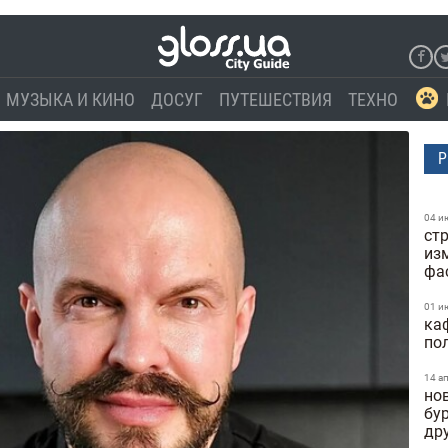
МУЗЫКА И КИНО
ДОСУГ
ПУТЕШЕСТВИЯ
ТЕХНО
Р
04 и
стр
из
фа
01 и
ка
по
14 а
но
бу
др