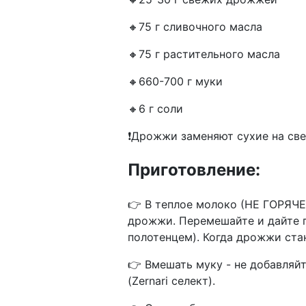
🔸75 г сливочного масла
🔸75 г растительного масла
🔸660-700 г муки
🔸6 г соли
❗️Дрожжи заменяют сухие на све
Приготовление:
👉 В теплое молоко (НЕ ГОРЯЧЕ
дрожжи. Перемешайте и дайте п
полотенцем). Когда дрожжи ста
👉 Вмешать муку - не добавляйт
(Zernari селект).