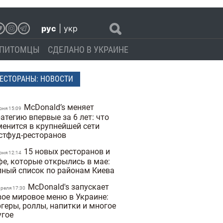
рус
|
укр
ПИТОМЦЫ
СДЕЛАНО В УКРАИНЕ
ЕСТОРАНЫ: НОВОСТИ
McDonald’s меняет
юня 15:09
атегию впервые за 6 лет: что
менится в крупнейшей сети
стфуд-ресторанов
15 новых ресторанов и
юня 12:14
фе, которые открылись в мае:
лный список по районам Киева
McDonald's запускает
преля 17:30
вое мировое меню в Украине:
ргеры, роллы, напитки и многое
угое