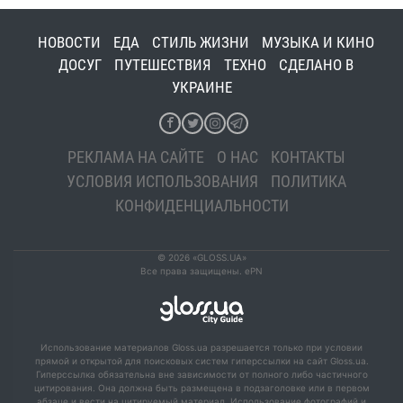
НОВОСТИ
ЕДА
СТИЛЬ ЖИЗНИ
МУЗЫКА И КИНО
ДОСУГ
ПУТЕШЕСТВИЯ
ТЕХНО
СДЕЛАНО В
УКРАИНЕ
РЕКЛАМА НА САЙТЕ
О НАС
КОНТАКТЫ
УСЛОВИЯ ИСПОЛЬЗОВАНИЯ
ПОЛИТИКА
КОНФИДЕНЦИАЛЬНОСТИ
© 2026 «GLOSS.UA»
Все права защищены. ePN
Использование материалов Gloss.ua разрешается только при условии
прямой и открытой для поисковых систем гиперссылки на сайт Gloss.ua.
Гиперссылка обязательна вне зависимости от полного либо частичного
цитирования. Она должна быть размещена в подзаголовке или в первом
абзаце и вести на цитируемый материал. Использование фотографий и