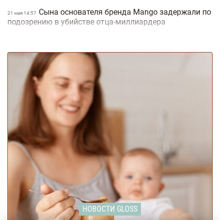
Сына основателя бренда Mango задержали по
21 мая 14:57
подозрению в убийстве отца-миллиардера
357 французских бульдогов в одном месте: в
20 мая 16:01
Одессе установили Национальный рекорд Украины
(фото)
Круизный лайнер с хантавирусом завершает
18 мая 18:34
свое путешествие: ожидается ли новая пандемия
В Украине зарегистрировали петицию о
18 мая 17:52
запрете электросамокатов до 14 лет и обязательных
экзаменах по ПДД
Подписка для всех граждан: целая страна
18 мая 15:28
получит бесплатный доступ к ChatGPT Plus
Украинка заболела ботулизмом после
15 мая 17:49
инъекции ботокса: из-за чего это может случиться
Участницу "Супермамы" задержала СБУ: ее
15 мая 16:48
подозревают в продаже авто, завезенных как помощь
для ВСУ
НОВОСТИ GLOSS