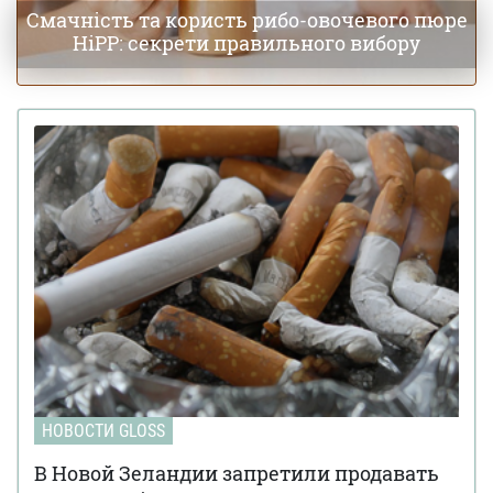
Оземпик появится в аптеках к концу месяца:
15 мая 15:57
Смачність та користь рибо-овочевого пюре
как работает препарат и сколько будет стоить в
HiPP: секрети правильного вибору
Украине
НОВОСТИ GLOSS
В Новой Зеландии запретили продавать