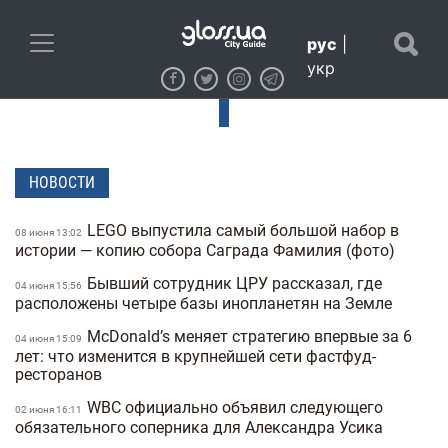
рус
|
укр
НОВОСТИ
LEGO выпустила самый большой набор в
08 июня 13:02
истории — копию собора Саграда Фамилия (фото)
Бывший сотрудник ЦРУ рассказал, где
04 июня 15:56
расположены четыре базы инопланетян на Земле
McDonald’s меняет стратегию впервые за 6
04 июня 15:09
лет: что изменится в крупнейшей сети фастфуд-
ресторанов
WBC официально объявил следующего
02 июня 16:11
обязательного соперника для Александра Усика