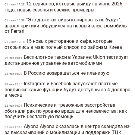
12 сериалов, которые выйдут в июне 2026
01 июня 17:28
года: новые сезоны и свежие премьеры
"Это даже китайцы копировать не будут":
01 июня 16:58
шквал критики обрушился на первый электромобиль
от Ferrari
15 новых ресторанов и кафе, которые
01 июня 12:14
открылись в мае: полный список по районам Киева
Беспилотное такси в Украине: Uklon тестирует
29 мая 16:56
дистанционное управление автомобилями
В Россию возвращаться не планирую
28 мая 16:09
Instagram и Facebook запускают платные
28 мая 15:35
подписки: какие функции будут доступны за 4 доллара
в месяц
Психические и тревожные расстройства
22 мая 16:04
обогнали рак по уровню вреда для человечества: как
получить бесплатную помощь
Alyona Alyona оказалась в центре скандала из-
21 мая 17:16
за высказываний о мобилизации и поддержки ТЦК