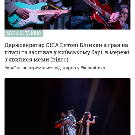
МУЗИКА ТА КІНО
Держсекретар США Ентоні Блінкен зіграв на
гітарі та заспівав у київському барі: в мережі
з'явилися меми (відео)
Українці не втрималися від жартів у бік політика