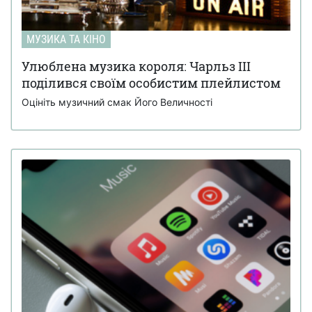
МУЗИКА ТА КІНО
Улюблена музика короля: Чарльз III
поділився своїм особистим плейлистом
Оцініть музичний смак Його Величності