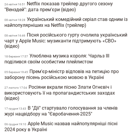
Netflix показав трейлер другого сезону
24 квiтня 16:51
"Венздей": дата прем'єри (відео)
Український комедійний серіал став одним із
08 квiтня 18:28
найпопулярніших на Netflix (трейлер)
Пісня російського гурту очолила український
08 квiтня 16:46
чарт у Apple Music: музиканти підтримують «СВО»
(відео)
Улюблена музика короля: Чарльз III
18 березня 17:57
поділився своїм особистим плейлистом
Прем'єр-міністр відповів на петицію про
05 березня 19:45
заборону пісень російською мовою в Україні
Росіяни вкрали пісню Злати Огнєвіч і
27 лютого 17:04
використовують її на пропагандистських заходах
(відео)
В "Дії" стартувало голосування за членів
17 грудня 13:43
журі нацвідбору на "Євробачення-2025"
Apple Music назвав найпопулярніші пісні
06 грудня 19:10
2024 року в Україні