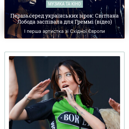
МУЗИКА ТА КІНО
Перша серед українських зірок: Світлана
Лобода заспівала для Греммі (відео)
І перша артистка зі Східної Європи