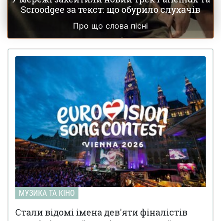
випустила кліп, у якому вона ламає руку (відео)
Scroodgee за текст: що обурило слухачів
Про що слова пісні
МУЗИКА ТА КІНО
Стали відомі імена дев'яти фіналістів