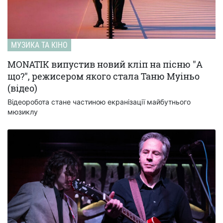
МУЗИКА ТА КІНО
MONATIK випустив новий кліп на пісню "А
що?", режисером якого стала Таню Муіньо
(відео)
Відеоробота стане частиною екранізації майбутнього
мюзиклу