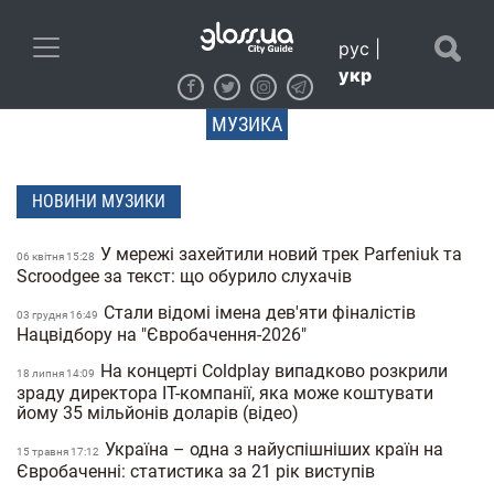
рус
|
укр
МУЗИКА
НОВИНИ МУЗИКИ
У мережі захейтили новий трек Parfeniuk та
06 квiтня 15:28
Scroodgee за текст: що обурило слухачів
Стали відомі імена дев'яти фіналістів
03 грудня 16:49
Нацвідбору на "Євробачення-2026"
На концерті Coldplay випадково розкрили
18 липня 14:09
зраду директора IT-компанії, яка може коштувати
йому 35 мільйонів доларів (відео)
Україна – одна з найуспішніших країн на
15 травня 17:12
Євробаченні: статистика за 21 рік виступів