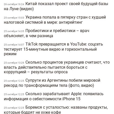
Китай показал проект своей будущей базы
26 октября 16:24
на Луне (видео)
Украина попала в пятерку стран с худшей
25 октября 15:03
налоговой системой в мире: антирейтинг
Пробиотики и пребиотики – врач
25 октября 14:35
объясняет, в чем разница
TikTok превращается в YouTube: соцсеть
25 октября 14:07
тестирует 15-минутные видео и горизонтальный
режим
Сколько процентов украинцев считают, что
25 октября 13:29
власть действительно пытается бороться с
коррупцией – результаты опроса
Супруги из Аргентины побили мировой
25 октября 12:25
рекорд по трансформациям тела (фото, видео)
Сколько зарабатывает Apple: появилась
25 октября 12:25
информация о себестоимости iPhone 15
Боремся с усталостью: названы продукты,
25 октября 12:25
которые бодрят не хуже кофе