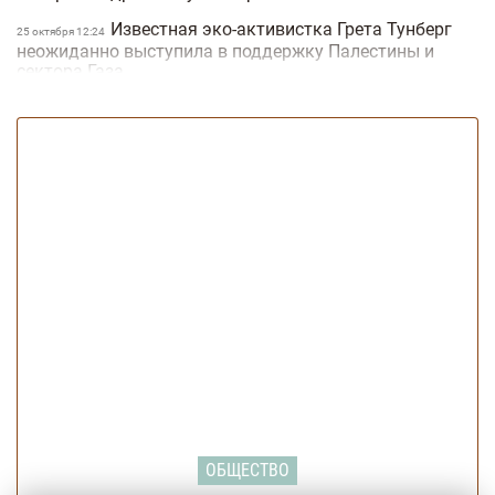
Известная эко-активистка Грета Тунберг
25 октября 12:24
неожиданно выступила в поддержку Палестины и
сектора Газа
5 причин, почему человек постоянно
25 октября 12:23
мерзнет и как с этим бороться
В Украине создали наземный робот-
25 октября 12:23
камикадзе Ratel S: как он поможет ВСУ (видео)
В Украине внесли изменения в Правила
25 октября 12:23
дорожного движения: что нужно знать
Актер Дуэйн Джонсон попросил изменить
25 октября 12:22
свою восковую фигуру в парижском музее из-за цвета
кожи (фото)
Умерла самая старая в мире собака:
23 октября 17:55
сколько ей было лет (фото)
ОБЩЕСТВО