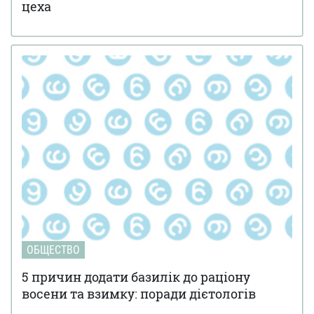
цеха
ОБЩЕСТВО
5 причин додати базилік до раціону
восени та взимку: поради дієтологів