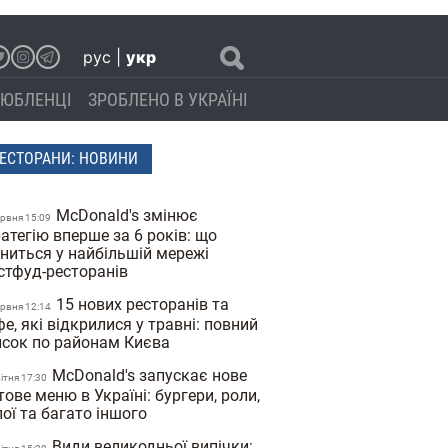
рус
|
укр
ЮБЛЕНЦІ
ЗРОБЛЕНО В УКРАЇНІ
ЕСТОРАНИ: НОВИНИ
McDonald's змінює
ервня 15:09
атегію вперше за 6 років: що
іниться у найбільшій мережі
стфуд-ресторанів
15 нових ресторанів та
ервня 12:14
е, які відкрилися у травні: повний
исок по районам Києва
McDonald's запускає нове
вiтня 17:30
тове меню в Україні: бургери, роли,
ої та багато іншого
Види великодньої випічки: