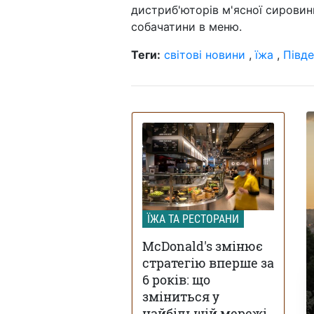
дистриб'юторів м'ясної сировини
собачатини в меню.
Теги:
світові новини
,
їжа
,
Півде
ЇЖА ТА РЕСТОРАНИ
McDonald's змінює
стратегію вперше за
6 років: що
зміниться у
найбільшій мережі