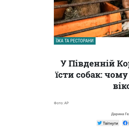
ЇЖА ТА РЕСТОРАНИ
У Південній Ко
їсти собак: чом
вік
Фото: AP
Дарина Г
Твітнути