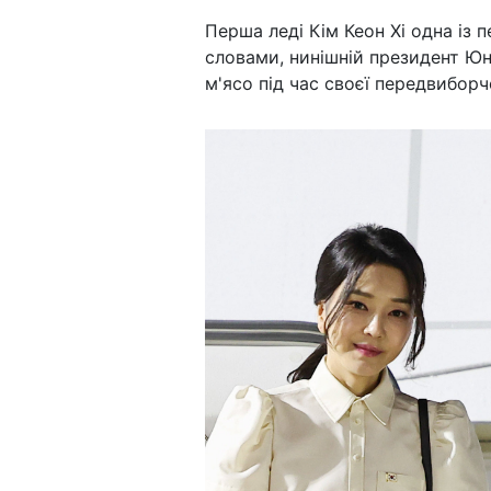
Перша леді Кім Кеон Хі одна із 
словами, нинішній президент Юн
м'ясо під час своєї передвиборчо