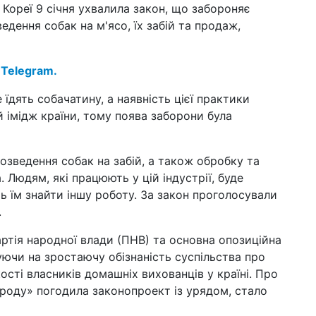
 Кореї 9 січня ухвалила закон, що забороняє
на
як 
едення собак на м'ясо, їх забій та продаж,
05 т
суп
 Telegram.
за
 їдять собачатину, а наявність цієї практики
01 т
при
 імідж країни, тому поява заборони була
пр
21 к
«д
озведення собак на забій, а також обробку та
до 
Людям, які працюють у цій індустрії, буде
ть їм знайти іншу роботу. За закон проголосували
10 к
пас
.
та
ртія народної влади (ПНВ) ​​та основна опозиційна
09 к
уючи на зростаючу обізнаність суспільства про
у с
за
ості власників домашніх вихованців у країні. Про
ароду» погодила законопроект із урядом, стало
27 б
з'я