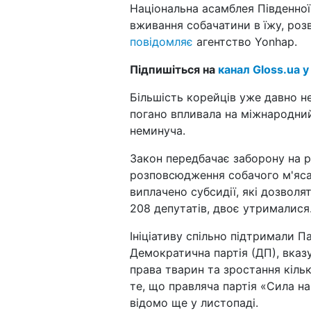
Національна асамблея Південної
вживання собачатини в їжу, розв
повідомляє
агентство Yonhap.
Підпишіться на
канал Gloss.ua у
Більшість корейців уже давно не
погано впливала на міжнародний
неминуча.
Закон передбачає заборону на р
розповсюдження собачого м'яса. 
виплачено субсидії, які дозволя
208 депутатів, двоє утрималися
Ініціативу спільно підтримали Па
Демократична партія (ДП), вказ
права тварин та зростання кільк
те, що правляча партія «Сила н
відомо ще у листопаді.