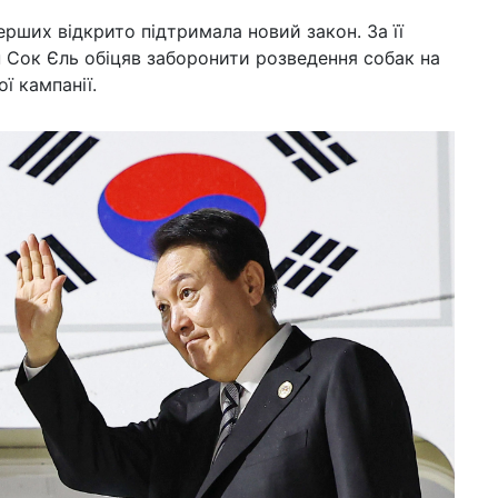
вар
перших відкрито підтримала новий закон. За її
(ві
 Сок Єль обіцяв заборонити розведення собак на
11 л
ї кампанії.
пе
піц
14:2
за
ор
10 сi
аб
ре
03 г
обі
по