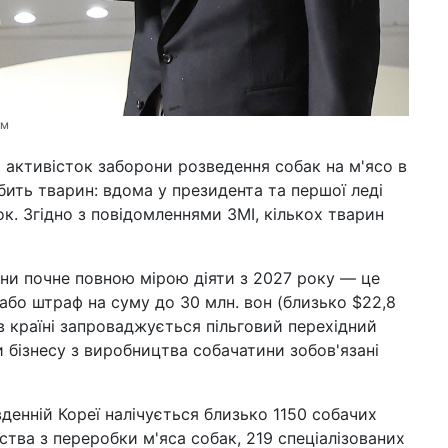
ом
 активісток заборони розведення собак на м'ясо в
бить тварин: вдома у президента та першої леді
ок. Згідно з повідомленнями ЗМІ, кількох тварин
ни почне повною мірою діяти з 2027 року — це
або штраф на суму до 30 млн. вон (близько $22,8
в країні запроваджується пільговий перехідний
и бізнесу з виробництва собачатини зобов'язані
денній Кореї налічується близько 1150 собачих
ства з переробки м'яса собак, 219 спеціалізованих