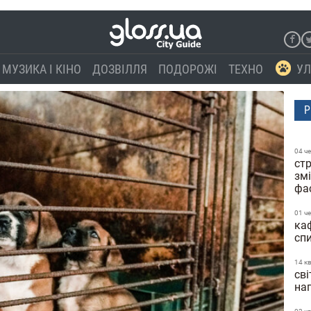
МУЗИКА І КІНО
ДОЗВІЛЛЯ
ПОДОРОЖІ
ТЕХНО
УЛ
Р
04 ч
стр
зм
фа
01 ч
каф
сп
14 к
сві
нап