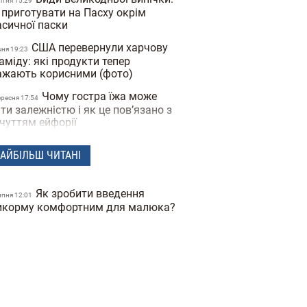
вiтня 15:29
 приготувати на Пасху окрім
асичної паски
США перевернули харчову
чня 19:23
аміду: які продукти тепер
ажають корисними (фото)
Чому гостра їжа може
ересня 17:54
ти залежністю і як це пов’язано з
дчуттям ейфорії
Нові правила у шкільних
ересня 16:54
АЙБІЛЬШ ЧИТАНІ
льнях та буфетах: багато
пулярних продуктів потрапляють
д заборону
Як зробити введення
ипня 12:01
Спеції для схуднення: які
икорму комфортним для малюка?
ерпня 14:56
иправи допомагають скидати
йву вагу
Ягідне фраппе: рецепт
ервня 18:41
йбільш освіжаючого та корисного
тнього напою
Сезон спаржі: чому її
равня 18:53