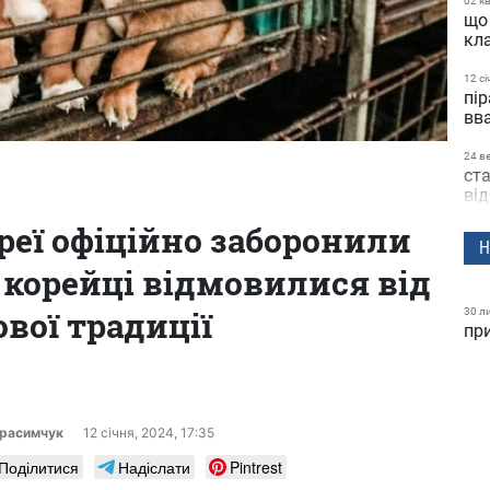
02 к
що
кл
12 сi
пір
вв
24 в
ста
ві
реї офіційно заборонили
04 в
Н
їда
у корейці відмовилися від
по
пі
ової традиції
30 л
пр
15 с
пр
за
09 ч
на
ерасимчук
12 сiчня, 2024, 17:35
лі
Поділитися
Надіслати
Pintrest
14 т