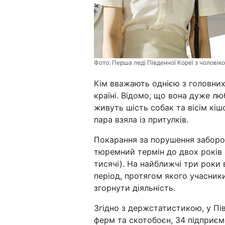
Фото:
Перша леді Південної Кореї з чоловік
Кім вважають однією з головних
країні. Відомо, що вона дуже лю
живуть шість собак та вісім кіш
пара взяла із притулків.
Покарання за порушення заборо
тюремний термін до двох років 
тисячі). На найближчі три роки 
період, протягом якого учасник
згорнути діяльність.
Згідно з держстатистикою, у Пів
ферм та скотобоєн, 34 підприєм