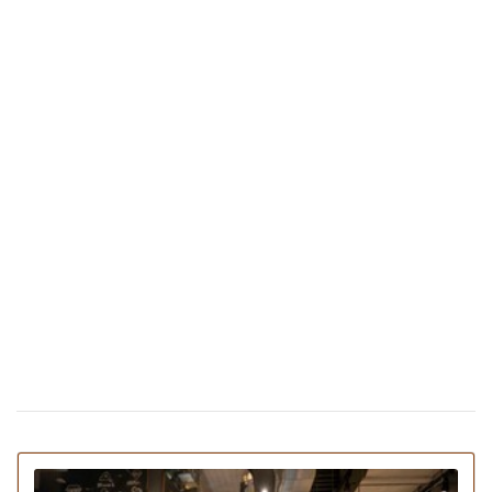
Нові правила у шкільних їдальнях та
04 вересня 16:54
буфетах: багато популярних продуктів потрапляють
під заборону
Спеції для схуднення: які приправи
15 серпня 14:56
допомагають скидати зайву вагу
Ягідне фраппе: рецепт найбільш
09 червня 18:41
освіжаючого та корисного літнього напою
Сезон спаржі: чому її називають унікальним
14 травня 18:53
продуктом і як приготувати її за 5 хвилин
Топ-10 продуктів із супермаркету, від яких
05 травня 17:31
з'являється зайва вага
Український McDonald's прибирає з меню
01 травня 17:29
бургер Біг Тейсті: причина
Популярність «дубайського шоколаду»
21 квiтня 16:53
призвела до дефіциту фісташок у світі
Київський заклад продає паску з канабісом: який
17:50
ефект від такої випічки