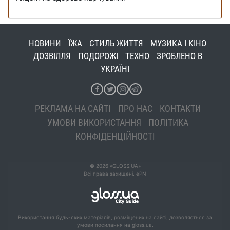
НОВИНИ
ЇЖА
СТИЛЬ ЖИТТЯ
МУЗИКА І КІНО
ДОЗВІЛЛЯ
ПОДОРОЖІ
ТЕХНО
ЗРОБЛЕНО В
УКРАЇНІ
РЕКЛАМА НА САЙТІ
ПРО НАС
КОНТАКТИ
УМОВИ ВИКОРИСТАННЯ
ПОЛІТИКА
КОНФІДЕНЦІЙНОСТІ
© 2026 «GLOSS.UA»
Всі права захищені. ePN
Використання будь-яких матеріалів, розміщених на сайті, дозволяється за
умови посилання на gloss.ua.