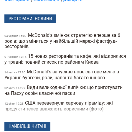
РЕСТОРАНИ: НОВИНИ
McDonald's змінює стратегію вперше за 6
04 червня 15:09
років: що зміниться у найбільшій мережі фастфуд-
ресторанів
15 нових ресторанів та кафе, які відкрилися
01 червня 12:14
у травні: повний список по районам Києва
McDonald's запускає нове світове меню в
14 квiтня 17:30
Україні: бургери, роли, напої та багато іншого
Види великодньої випічки: що приготувати
02 квiтня 15:29
на Пасху окрім класичної паски
США перевернули харчову піраміду: які
12 сiчня 19:23
продукти тепер вважають корисними (фото)
Чому гостра їжа може стати залежністю і
24 вересня 17:54
як це пов’язано з відчуттям ейфорії
НАЙБІЛЬШ ЧИТАНІ