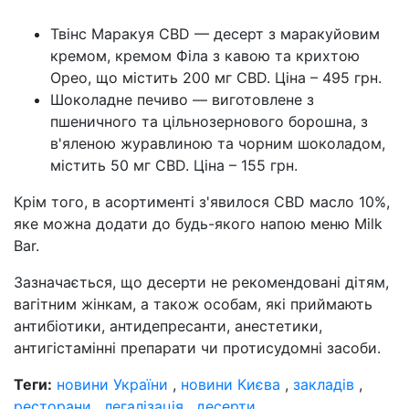
Твінс Маракуя CBD — десерт з маракуйовим
кремом, кремом Філа з кавою та крихтою
Орео, що містить 200 мг CBD. Ціна – 495 грн.
Шоколадне печиво — виготовлене з
пшеничного та цільнозернового борошна, з
в'яленою журавлиною та чорним шоколадом,
містить 50 мг CBD. Ціна – 155 грн.
Крім того, в асортименті з'явилося CBD масло 10%,
яке можна додати до будь-якого напою меню Milk
Bar.
Зазначається, що десерти не рекомендовані дітям,
вагітним жінкам, а також особам, які приймають
антибіотики, антидепресанти, анестетики,
антигістамінні препарати чи протисудомні засоби.
Теги:
новини України
,
новини Києва
,
закладів
,
ресторани
,
легалізація
,
десерти