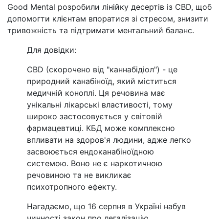
Good Mental розробили лінійку десертів із CBD, щоб
допомогти клієнтам впоратися зі стресом, знизити
тривожність та підтримати ментальний баланс.
Для довідки:
CBD (скорочено від "каннабідіол") - це
природний канабіноїд, який міститься
медичній коноплі. Ця речовина має
унікальні лікарські властивості, тому
широко застосовується у світовій
фармацевтиці. КБД може комплексно
впливати на здоров'я людини, адже легко
засвоюється ендоканабіноїдною
системою. Воно не є наркотичною
речовиною та не викликає
психотропного ефекту.
Нагадаємо, що 16 серпня в Україні набув
чинності закон про легалізацію