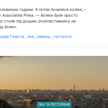
половиною години. А потім почалися коліки
, –
у Associated Press. —
Коліки були просто
ну стояв під дощем, розпластавшись на
від болю».
рдів Гінесса
,
їжа
,
перець
,
гострота
ЇЖА ТА РЕСТОРАНИ