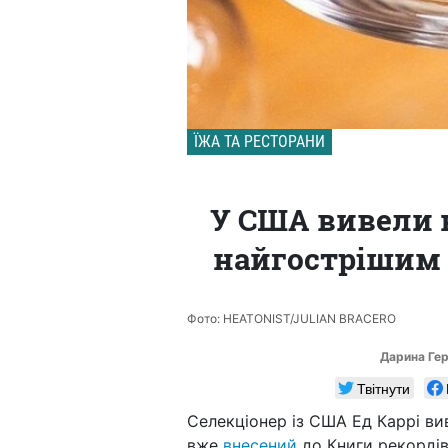
ЇЖА ТА РЕСТОРАНИ
У США вивели 
найгострішим у 
Фото: HEATONIST/JULIAN BRACERO
Дарина Ге
Твітнути
Селекціонер із США Ед Каррі вив
вже
внесений
до Книги рекордів 