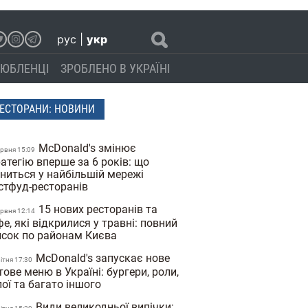
рус
|
укр
ЮБЛЕНЦІ
ЗРОБЛЕНО В УКРАЇНІ
ЕСТОРАНИ: НОВИНИ
McDonald's змінює
ервня 15:09
атегію вперше за 6 років: що
іниться у найбільшій мережі
стфуд-ресторанів
15 нових ресторанів та
ервня 12:14
е, які відкрилися у травні: повний
исок по районам Києва
McDonald's запускає нове
вiтня 17:30
тове меню в Україні: бургери, роли,
ої та багато іншого
Види великодньої випічки: