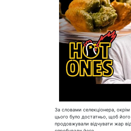
За словами селекціонера, окрім
цього було достатньо, щоб його
продовжували відчувати жар від
спробували його.