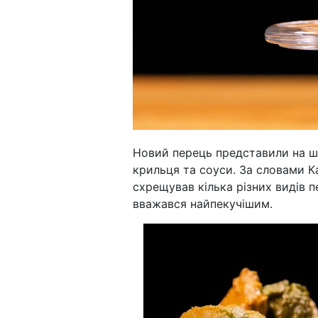
Новий перець представили на шо
крильця та соуси. За словами Ка
схрещував кілька різних видів пе
вважався найпекучішим.