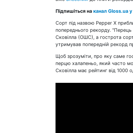
Підпишіться на
канал Gloss.ua у
Сорт під назвою Pepper X прибл
попереднього рекорду. "Перець 
Сковілла (ОШС), а гострота сорт
утримував попередній рекорд пр
Щоб зрозуміти, про яку саме гос
перцю халапеньо, який часто мо
Сковілла має рейтинг від 1000 