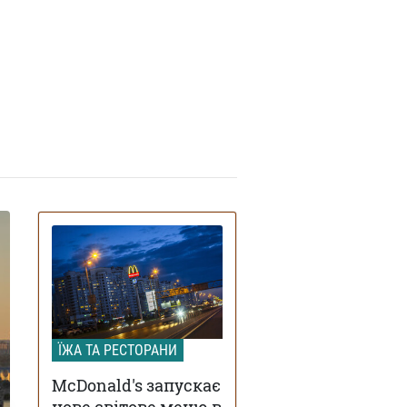
ЇЖА ТА РЕСТОРАНИ
McDonald's запускає
нове світове меню в