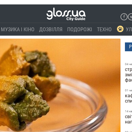
МУЗИКА І КІНО
ДОЗВІЛЛЯ
ПОДОРОЖІ
ТЕХНО
УЛ
Р
04 ч
стр
зм
фа
01 ч
каф
сп
14 к
сві
нап