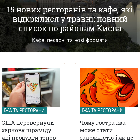
15 нових ресторанів та кафе, які
відкрилися у травні: повний
список по районам Києва
Кафе, пекарні та нові формати
ЇЖА ТА РЕСТОРАНИ
ЇЖА ТА РЕСТОРАНИ
США перевернули
Чому гостра їжа
харчову піраміду:
може стати
які продукти тепер
залежністю і як це