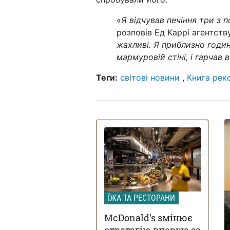
«
Я відчував печіння три з 
розповів Ед Каррі агентств
жахливі. Я приблизно годи
мармуровій стіні, і гарчав 
Теги:
світові новини
,
Книга реко
ЇЖА ТА РЕСТОРАНИ
McDonald's змінює
стратегію вперше за