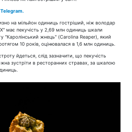
на
як 
 Telegram.
05 т
изно на мільйон одиниць гостріший, ніж володар
суп
Х" має пекучість у 2,69 млн одиниць шкали
за
у "Каролінський жнець" (Carolina Reaper), який
01 т
отягом 10 років, оцінювалася в 1,6 млн одиниць.
при
пр
троту йдеться, слід зазначити, що пекучість
жна зустріти в ресторанних стравах, за шкалою
21 к
«д
одиниць.
до 
10 к
пас
та
09 к
у с
за
27 б
з'я