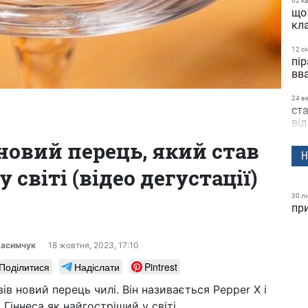
02 к
що
кл
12 сi
пір
вв
24 в
ста
ві
новий перець, який став
04 в
Н
їда
світі (відео дегустації)
по
пі
30 л
пр
15 с
пр
за
расимчук
18 жовтня, 2023, 17:10
09 ч
Поділитися
Надіслати
Pintrest
на
лі
ів новий перець чилі. Він називається Pepper X і
Гіннеса як найгостріший у світі.
14 т