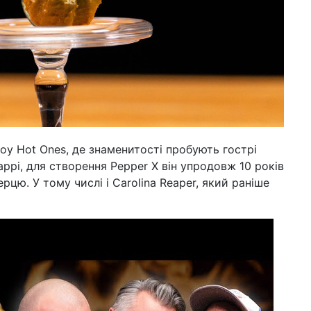
вар
(ві
11 л
пе
піц
14:2
за
ор
10 сi
у Hot Ones, де знаменитості пробують гострі
аб
ррі, для створення Pepper X він упродовж 10 років
ре
рцю. У тому числі і Carolina Reaper, який раніше
03 г
обі
по