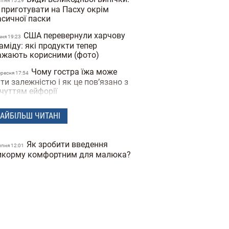
вiтня 15:29
 приготувати на Пасху окрім
асичної паски
США перевернули харчову
чня 19:23
аміду: які продукти тепер
ажають корисними (фото)
Чому гостра їжа може
ересня 17:54
ти залежністю і як це пов’язано з
дчуттям ейфорії
Нові правила у шкільних
ересня 16:54
АЙБІЛЬШ ЧИТАНІ
льнях та буфетах: багато
пулярних продуктів потрапляють
д заборону
Як зробити введення
ипня 12:01
Спеції для схуднення: які
икорму комфортним для малюка?
ерпня 14:56
иправи допомагають скидати
йву вагу
Ягідне фраппе: рецепт
ервня 18:41
йбільш освіжаючого та корисного
тнього напою
Сезон спаржі: чому її
равня 18:53