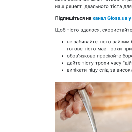
наш рецепт ідеального тіста для
Підпишіться на
канал Gloss.ua у
Щоб тісто вдалося, скористайт
не забивайте тісто зайвим
готове тісто має трохи при
обов'язково просіюйте бор
дайте тісту трохи часу "дій
випікати піцу слід за висо