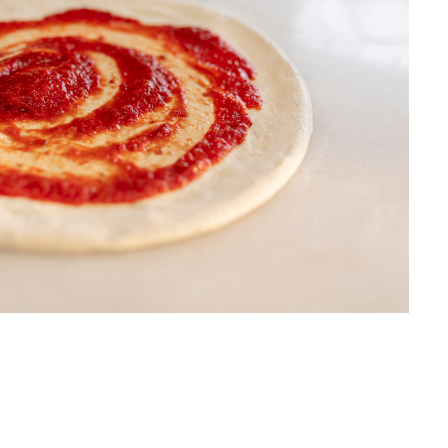
вар
(ві
11 л
пе
піц
06 л
са
ка
не
10 сi
аб
ре
03 г
обі
по