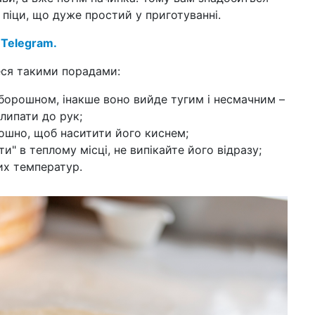
на
 піци, що дуже простий у приготуванні.
як 
 Telegram.
05 т
суп
еся такими порадами:
за
 борошном, інакше воно вийде тугим і несмачним –
01 т
при
липати до рук;
пр
ошно, щоб наситити його киснем;
ти" в теплому місці, не випікайте його відразу;
21 к
«д
ких температур.
до 
10 к
пас
та
16:3
ск
фо
27 б
з'я