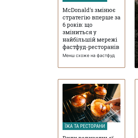
McDonald's змінює
стратегію вперше за
6 років: що
зміниться у
найбільшій мережі
фастфуд-ресторанів
Менш схоже на фастфуд
ЇЖА ТА РЕСТОРАНИ
Види великодньої