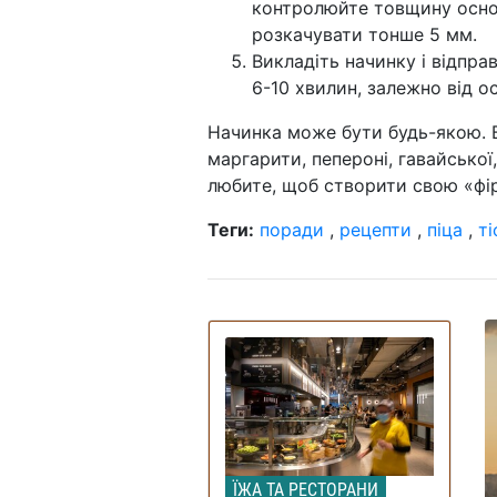
контролюйте товщину осно
розкачувати тонше 5 мм.
Викладіть начинку і відпра
6-10 хвилин, залежно від 
Начинка може бути будь-якою. 
маргарити, пепероні, гавайської
любите, щоб створити свою «фір
Теги:
поради
,
рецепти
,
піца
,
ті
ЇЖА ТА РЕСТОРАНИ