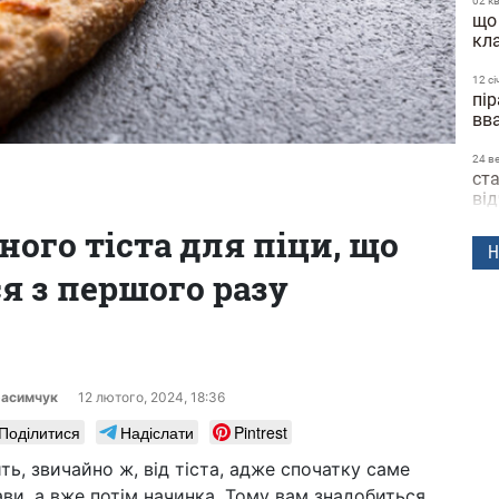
02 к
що
кл
12 сi
пір
вв
24 в
ста
ві
ного тіста для піци, що
04 в
Н
їда
я з першого разу
по
пі
15 с
пр
за
расимчук
12 лютого, 2024, 18:36
18:4
Поділитися
Надіслати
Pintrest
ос
на
ить, звичайно ж, від тіста, адже спочатку саме
ави, а вже потім начинка. Тому вам знадобиться
14 т