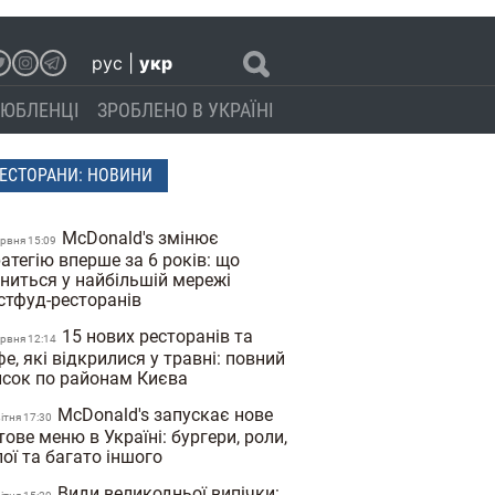
рус
|
укр
ЮБЛЕНЦІ
ЗРОБЛЕНО В УКРАЇНІ
ЕСТОРАНИ: НОВИНИ
McDonald's змінює
ервня 15:09
атегію вперше за 6 років: що
іниться у найбільшій мережі
стфуд-ресторанів
15 нових ресторанів та
ервня 12:14
е, які відкрилися у травні: повний
исок по районам Києва
McDonald's запускає нове
вiтня 17:30
тове меню в Україні: бургери, роли,
ої та багато іншого
Види великодньої випічки: