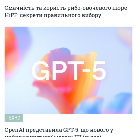
Смачність та користь рибо-овочевого пюре
HiPP: секрети правильного вибору
ТЕХНО
OpenAI представила GPT-5: що нового у
найпросунутішої моделі ШІ (відео)