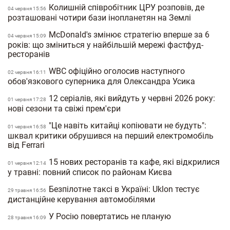
Колишній співробітник ЦРУ розповів, де
04 червня 15:56
розташовані чотири бази інопланетян на Землі
McDonald's змінює стратегію вперше за 6
04 червня 15:09
років: що зміниться у найбільшій мережі фастфуд-
ресторанів
WBC офіційно оголосив наступного
02 червня 16:11
обов'язкового суперника для Олександра Усика
12 серіалів, які вийдуть у червні 2026 року:
01 червня 17:28
нові сезони та свіжі прем'єри
"Це навіть китайці копіювати не будуть":
01 червня 16:58
шквал критики обрушився на перший електромобіль
від Ferrari
15 нових ресторанів та кафе, які відкрилися
01 червня 12:14
у травні: повний список по районам Києва
Безпілотне таксі в Україні: Uklon тестує
29 травня 16:56
дистанційне керування автомобілями
У Росію повертатись не планую
28 травня 16:09