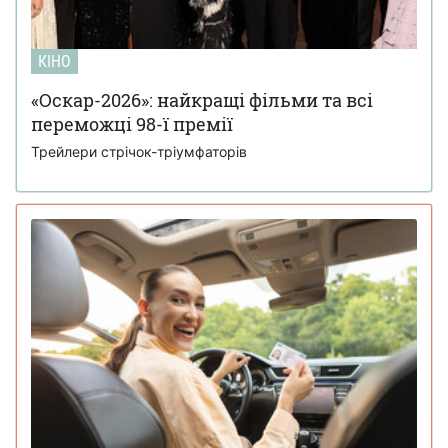
КІНО
«Оскар-2026»: найкращі фільми та всі
переможці 98-ї премії
Трейлери стрічок-тріумфаторів