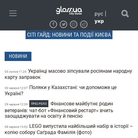
рус
|
укр
СІТІ ГАЙД: НОВИНИ ТА ПОДІЇ КИЄВА
НОВИНИ
Українці масово зіпсували росіянам народну
03 липня 11:26
карту заправок
Поляки у Казахстані: чи допоможе це
30 червня 12:07
Україні?
Фінансове майбутнє родин
ПРЕС-РЕЛІЗ
29 червня 12:39
ветеранів: чат-бот «Фінансовий рестарт» вчить
заощаджувати на освіту й пенсію
LEGO випустила найбільший набір в історії –
08 червня 13:02
копію собору Саґрада Фамілія (фото)