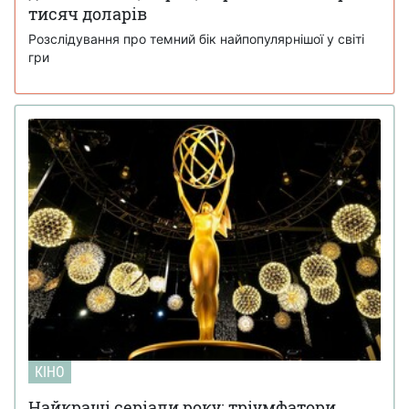
тисяч доларів
Розслідування про темний бік найпопулярнішої у світі
гри
КІНО
Найкращі серіали року: тріумфатори